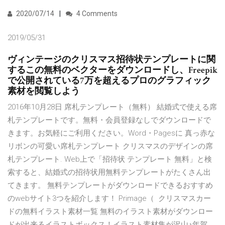
2020/07/14
4 Comments
2019/05/31
ヴィンテージのクリスマス招待状テンプレートに関
するこの無料のベクターをダウンロードし、Freepik
で公開されている7万を超えるプロのグラフィック
素材を閲覧しよう
2016年10月28日 席札テンプレート（無料） 結婚式で使える席
札テンプレートです。無料・会員登録なしでダウンロードで
きます。お気軽にご利用ください。Word・Pagesに 真っ赤な
リボンの可愛い席札テンプレート クリスマスのデザインの席
札テンプレート. Web上で「招待状 テンプレート 無料」と検
索すると、結婚式の招待状用無料テンプレートがたくさん出
てきます。 無料テンプレートがダウンロードできるおすすめ
のwebサイト3つを紹介します！ Primage（ クリスマスカー
ドの無料イラスト素材一覧 無料のイラスト素材がダウンロー
ドが出来るイラストボックス！イラスト素材集が沢山♪年賀