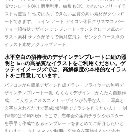
ダウンロードOK！商用利用、編集もOK。かわいいフリーイラ
ストも豊富！ 他では入手できない品質の高い素材がダウンロ
ードできます。 ライン アート アイコン休日クリスマス パー
ティー招待状デザイン テンプレート - サンタクロース点のイ
ラスト素材 サンタがそりで満月空飛ぶ - サンタクロース点の
イラスト素材／クリップアート.
水平空白の招待状のデザインテンプレートに紐の照
明と Jarsの高品質なイラストをご利用ください。ゲ
ッティイメージズでは、高解像度の本格的なイラス
トをご用意しています。
パソコンから簡単デザイン作成チラシ・フライヤーの無料デ
ザインテンプレート一覧. らくらくデザイン（かんたん自動作
成）. こんな人にオススメ！ デザインが苦手な人！→ 写真と
文字を入れるだけで完成; 短時間でチラシを作りたい人！→ 制
作時間は平均30分( そこで、忘年会の案内チラシやポスター
を手早く作成できるテンプレートをまとめてご紹介したいと
思います。 クリスマスの時期に忘年会を実施するのであれ