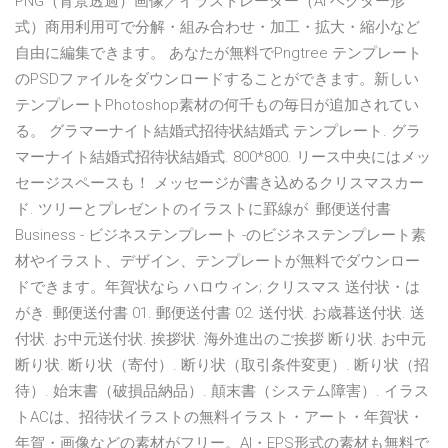
PNG（背景透過）画像／イラストレーター（AI ベクター形
式）商用利用可で分解・組み合わせ・加工・拡大・縮小など
自由に編集できます。 あなたが無料でPngtree テンプレート
のPSDファイルをダウンロードすることができます。新しい
テンプレートPhotoshop素材の何千もの毎日が追加されてい
る。 グラマーナイト結婚式招待状結婚式 テンプレート. グラ
マーナイト結婚式招待状結婚式. 800*800. リース中央にはメッ
セージスペースも！ メッセージが書き込めるクリスマスカー
ド. ツリーとプレゼントのイラストに罫線が 郵便送付書
Business - ビジネステンプレート -のビジネステンプレート素
材やイラスト、デザイン、テンプレートが無料でダウンロー
ドできます。年賀状なら ハロウィン; クリスマス 送付状・は
がき. 郵便送付書 01. 郵便送付書 02. 送付状. お歳暮送付状. 送
付状. お中元送付状. 挨拶状. 海外進出のご挨拶 断り状. お中元
断り状. 断り状（寄付）. 断り状（取引条件変更）. 断り状（招
待）. 始末書（破損品納品）. 顛末書（システム障害）. イラス
トACは、招待状イラストの無料イラスト・アート・年賀状・
年賀・画像などの素材がフリー。AI・EPS形式の素材も無料で