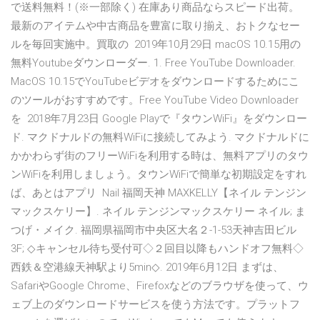
で送料無料！(※一部除く) 在庫あり商品ならスピード出荷。
最新のアイテムや中古商品を豊富に取り揃え、おトクなセー
ルを毎回実施中。買取の 2019年10月29日 macOS 10.15用の
無料Youtubeダウンローダー. 1. Free YouTube Downloader.
MacOS 10.15でYouTubeビデオをダウンロードするためにこ
のツールがおすすめです。Free YouTube Video Downloader
を 2018年7月23日 Google Playで『タウンWiFi』をダウンロー
ド. マクドナルドの無料WiFiに接続してみよう. マクドナルドに
かかわらず街のフリーWiFiを利用する時は、無料アプリのタウ
ンWiFiを利用しましょう。タウンWiFiで簡単な初期設定をすれ
ば、あとはアプリ Nail 福岡天神 MAXKELLY【ネイル テンジン
マックスケリー】. ネイル テンジンマックスケリー ネイル; ま
つげ・メイク. 福岡県福岡市中央区大名２-1-53天神吉田ビル
3F; ◇キャンセル待ち受付可◇２回目以降もハンドオフ無料◇
西鉄＆空港線天神駅より5min◇. 2019年6月12日 まずは、
SafariやGoogle Chrome、Firefoxなどのブラウザを使って、ウ
ェブ上のダウンロードサービスを使う方法です。プラットフ