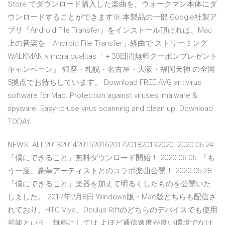
Store でダウンロード購入した楽曲を、ウォークマン本体にダ
ウンロードすることができます※ 本製品の一部 Google社製ア
プリ「Android File Transfer」をインストール頂ければ、Mac
上の音楽を「Android File Transfer」経由で ストリーミング
WALKMAN × mora qualitas「＋30日間無料クーポンプレゼント
キャンペーン」 銀座・札幌・名古屋・大阪・福岡天神 の全国
5拠点でお待ちしています。 Download FREE AVG antivirus
software for Mac. Protection against viruses, malware &
spyware. Easy-to-use virus scanning and clean up. Download
TODAY.
NEWS. ALL20132014201520162017201820192020. 2020.06.24:
「僕にできること」無料ダウンロード開始！ 2020.06.05: 「も
う一度」豪華アーティストとのコラボ楽曲公開！ 2020.05.28:
「僕にできること」楽器を加えて明るくしたものを公開いた
しました。 2017年2月8日 Windows版・Mac版どちらも配信さ
れており、HTC Vive、Oculus Riftのどちらのデバイスでも使用
可能という、無料にしては よほど通信速度が良い環境でなけ