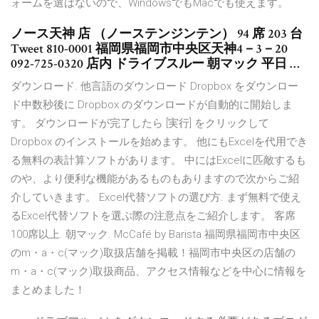
ォームを選ばないので、WindowsでもMacでも使えます。
ノース天神 店 （ノーステンジンテン） 94 席 203 台
Tweet 810-0001 福岡県福岡市中央区天神4－3－20
092-725-0320 店内 ドライブスルー 朝マック 平日 …
ダウンロード. 他言語のダウンロード Dropbox をダウンロー
ド中数秒後に Dropbox のダウンロードが自動的に開始しま
す。 ダウンロードが完了したら [実行] をクリックして
Dropbox のインストールを始めます。 他にもExcelを代用でき
る無料の表計算ソフトがあります。 中にはExcelに匹敵するも
のや、より便利な機能があるものもありますので次からご紹
介していきます。 Excel代替ソフトの選び方. まず無料で使え
るExcel代替ソフトを選ぶ際の注意点をご紹介します。 客席
100席以上. 朝マック. McCafé by Barista 福岡県福岡市中央区
のm・a・c(マック)取扱店舗を掲載！福岡市中央区の店舗の
m・a・c(マック)取扱商品、アクセス情報などを中心に情報を
まとめました！