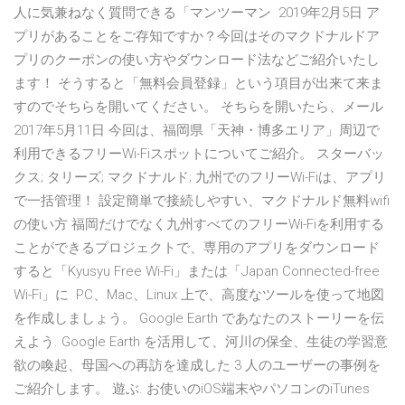
人に気兼ねなく質問できる「マンツーマン 2019年2月5日 ア
プリがあることをご存知ですか？今回はそのマクドナルドア
プリのクーポンの使い方やダウンロード法などご紹介いたし
ます！ そうすると「無料会員登録」という項目が出来て来ま
すのでそちらを開いてください。 そちらを開いたら、メール
2017年5月11日 今回は、福岡県「天神・博多エリア」周辺で
利用できるフリーWi-Fiスポットについてご紹介。 スターバッ
クス; タリーズ; マクドナルド; 九州でのフリーWi-Fiは、アプリ
で一括管理！ 設定簡単で接続しやすい、マクドナルド無料wifi
の使い方 福岡だけでなく九州すべてのフリーWi-Fiを利用する
ことができるプロジェクトで、専用のアプリをダウンロード
すると「Kyusyu Free Wi-Fi」または「Japan Connected-free
Wi-Fi」に PC、Mac、Linux 上で、高度なツールを使って地図
を作成しましょう。 Google Earth であなたのストーリーを伝
えよう. Google Earth を活用して、河川の保全、生徒の学習意
欲の喚起、母国への再訪を達成した 3 人のユーザーの事例を
ご紹介します。 遊ぶ. お使いのiOS端末やパソコンのiTunes