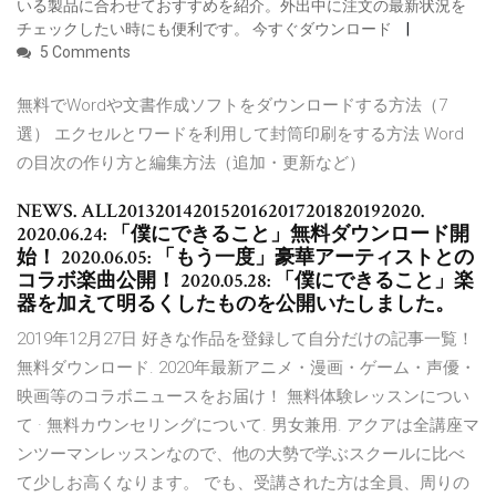
いる製品に合わせておすすめを紹介。外出中に注文の最新状況を
チェックしたい時にも便利です。 今すぐダウンロード
5 Comments
無料でWordや文書作成ソフトをダウンロードする方法（7
選） エクセルとワードを利用して封筒印刷をする方法 Word
の目次の作り方と編集方法（追加・更新など）
NEWS. ALL20132014201520162017201820192020.
2020.06.24: 「僕にできること」無料ダウンロード開
始！ 2020.06.05: 「もう一度」豪華アーティストとの
コラボ楽曲公開！ 2020.05.28: 「僕にできること」楽
器を加えて明るくしたものを公開いたしました。
2019年12月27日 好きな作品を登録して自分だけの記事一覧！
無料ダウンロード. 2020年最新アニメ・漫画・ゲーム・声優・
映画等のコラボニュースをお届け！ 無料体験レッスンについ
て · 無料カウンセリングについて.
男女兼用
. アクアは全講座マ
ンツーマンレッスンなので、他の大勢で学ぶスクールに比べ
て少しお高くなります。 でも、受講された方は全員、周りの