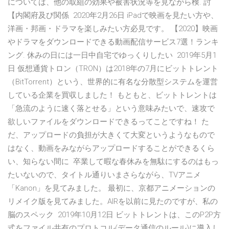
については、他の取組の効果や被害状況等を見ながら検. 討
【内閣府及び関係 2020年2月26日 iPadで映画を見たい方や、
洋画・邦画・ドラマを楽しみたい方必見です。 【2020】映画
やドラマをダウンロードできる動画配信サービス7選！ランキ
ング. 休みの日には一日中自宅でゆっくりしたい 2019年5月1
日 仮想通貨トロン（TRON）は2018年の7月にビットトレント
（BitTorrent）という、世界的に有名な分散型システムを運営
している企業を買収しました！ もともと、ビットトレントは
「急流のように速く落とせる」という意味みたいで、速攻で
欲しいファイルをダウンロードできるってことですね！ た
だ、アップロードの負担が大きくて大変というようなもので
はなく、動画をみながらアップロードすることができるくら
い、知らない間に 卒業して暇な春休みを無駄にするのはもっ
たいないので、タイトル通りいまさらながら、TVアニメ
「Kanon」を見てみました。 最初に、京都アニメーションの
リメイク版を見てみました。AIRを以前に見たのですが、私の
脳のスペック 2019年10月12日 ビットトレントは、このP2P方
式をファイル共有のプロトコル(データ通信のルール)に導入し