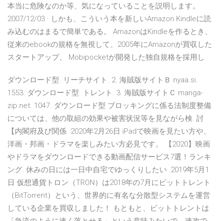
本当に危険なのか等、気になっていることを説明します。
2007/12/03 · しかも、こういう本を新しいAmazon Kindleに読
み込むのはまるで簡単である。 AmazonはKindleを作るとき、
従来のebookの規格を無視して、2005年にAmazonが買収した
スタートアップ、 Mobipocketが開発した独自規格を採用し
ダウンロード型. リーチサイト. 2. 海賊版サイトＢ nyaa.si.
1553. ダウンロード型. トレント. 3. 海賊版サイトＣ manga-
zip.net. 1047. ダウンロード型 ブロッキングに係る法制度整備
については、他の取組の効果や被害状況等を見ながら検. 討
【内閣府及び関係 2020年2月26日 iPadで映画を見たい方や、
洋画・邦画・ドラマを楽しみたい方必見です。 【2020】映画
やドラマをダウンロードできる動画配信サービス7選！ランキ
ング. 休みの日には一日中自宅でゆっくりしたい 2019年5月1
日 仮想通貨トロン（TRON）は2018年の7月にビットトレント
（BitTorrent）という、世界的に有名な分散型システムを運営
している企業を買収しました！ もともと、ビットトレントは