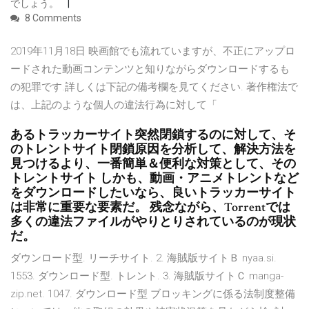
でしょう。
8 Comments
2019年11月18日 映画館でも流れていますが、不正にアップロ
ードされた動画コンテンツと知りながらダウンロードするも
の犯罪です.詳しくは下記の備考欄を見てください. 著作権法で
は、上記のような個人の違法行為に対して「
あるトラッカーサイト突然閉鎖するのに対して、そ
のトレントサイト閉鎖原因を分析して、解決方法を
見つけるより、一番簡単＆便利な対策として、その
トレントサイト しかも、動画・アニメトレントなど
をダウンロードしたいなら、良いトラッカーサイト
は非常に重要な要素だ。 残念ながら、Torrentでは
多くの違法ファイルがやりとりされているのが現状
だ。
ダウンロード型. リーチサイト. 2. 海賊版サイトＢ nyaa.si.
1553. ダウンロード型. トレント. 3. 海賊版サイトＣ manga-
zip.net. 1047. ダウンロード型 ブロッキングに係る法制度整備