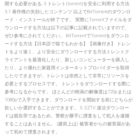
開する必要がある; 3 トレント(torrent)を安全に利用する方法.
3.1 著作権の失効したコンテンツ 以上でBitTorrentのダウンロ
ード・インストールが終了です。 実際にTorrentファイルをダ
ウンロードする方法は以下の記事に記載されていますので、
ぜひ参考にされてください。 BitTorrentでTorrentをダウンロ
ードする方法【日本語で猿でもわかる】【画像付き】 トレン
トをより速く、より安全にダウンロードする方法トレントク
ライアントを最適化したり、新しいコンピューターを購入し
たり、より優れた家庭用インターネットプロバイダーを取得
したりできますが、トレントは依然として非常にリソースを
必要とするプロセスです。 トレントをダウンロードする際に
参考になるからです。 ほとんどの映画の解像度は720pまたは
1080pで入手できます。ダウンロードを開始する前にどちらが
欲しいか選択することができます。 5. EZTV 違法ダウンロー
ドは親告罪であるため、警察が勝手に捜査をして犯人を逮捕
することはありません。 (建前上は) 被害者からの被害届があ
って初めて捜査されます。