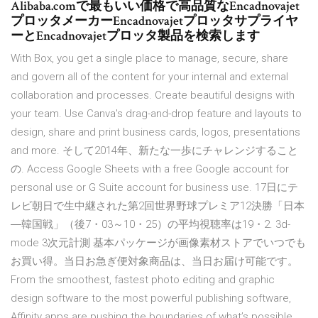
Alibaba.comで最もいい価格で高品質なEncadnovajet
プロッタメーカーEncadnovajetプロッタサプライヤ
ーとEncadnovajetプロッタ製品を検索します
With Box, you get a single place to manage, secure, share
and govern all of the content for your internal and external
collaboration and processes. Create beautiful designs with
your team. Use Canva's drag-and-drop feature and layouts to
design, share and print business cards, logos, presentations
and more. そして2014年、新たな一歩にチャレンジすること
の. Access Google Sheets with a free Google account for
personal use or G Suite account for business use. 17日にテ
レビ朝日で生中継された第2回世界野球プレミア12決勝「日本
―韓国戦」（後7・03～10・25）の平均視聴率は19・2. 3d-
mode 3次元計測 基本パッケージが画像素材ストアでいつでも
お買い得。当日お急ぎ便対象商品は、当日お届け可能です。
From the smoothest, fastest photo editing and graphic
design software to the most powerful publishing software,
Affinity apps are pushing the boundaries of what’s possible