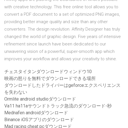
with creative technology. This free online tool allows you to
convert a PDF document to a set of optimized PNG images,
providing better image quality and size than any other
converters. The design revolution. Affinity Designer has truly
changed the world of graphic design. Five years of intensive
refinement since launch have been dedicated to our
unwavering vision of a powerful, super-smooth app which
improves your workflow and allows your creativity to shine.
チェスタイタンダウンロードウィンドウ10
映画の怒りを無料でダウンロードできる場所
ダウンロードしたドライバーはgeforceエクスペリエンス
を失わない
Ormlite android studioダウンロード
Va11 ha11aサウンドトラック急流のダウンロード-秒
Mednafen androidダウンロード
Binance iOSアプリのダウンロード
Mad racing cheat pcダウンロード