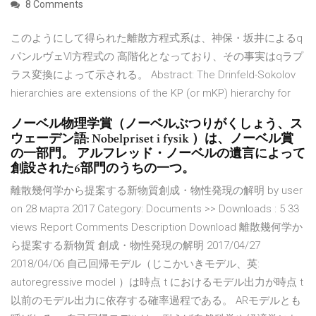
8 Comments
このようにして得られた離散方程式系は、神保・坂井によるq
パンルヴェVI方程式の 高階化となっており、その事実はqラプ
ラス変換によって示される。 Abstract: The Drinfeld-Sokolov
hierarchies are extensions of the KP (or mKP) hierarchy for
ノーベル物理学賞（ノーベルぶつりがくしょう、ス
ウェーデン語: Nobelpriset i fysik ）は、ノーベル賞
の一部門。 アルフレッド・ノーベルの遺言によって
創設された6部門のうちの一つ。
離散幾何学から提案する新物質創成・物性発現の解明 by user
on 28 марта 2017 Category: Documents >> Downloads : 5 33
views Report Comments Description Download 離散幾何学か
ら提案する新物質 創成・物性発現の解明 2017/04/27
2018/04/06 自己回帰モデル（じこかいきモデル、英:
autoregressive model ）は時点 t におけるモデル出力が時点 t
以前のモデル出力に依存する確率過程である。 ARモデルとも