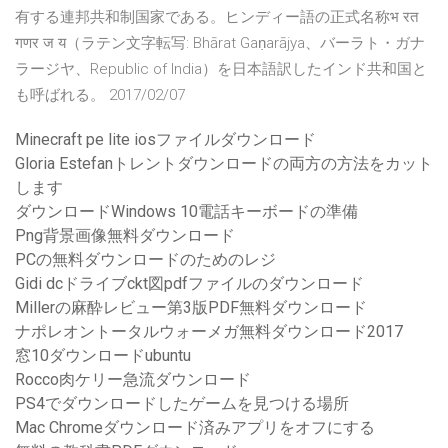
有する連邦共和制国家である。ヒンディー語の正式名称भ रत
गणर ज य（ラテン文字転写: Bhārat Gaṇarājya、バーラト・ガナ
ラージヤ、Republic of India）を日本語訳したインド共和国と
も呼ばれる。 2017/02/07
Minecraft pe lite iosファイルダウンロード
Gloria Estefanトレントダウンロードの両方の方法をカット
します
ダウンロードWindows 10電話キーボードの準備
Png背景画像無料ダウンロード
PCの無料ダウンロードのためのレジ
Gidi dcドライブckt図pdfファイルのダウンロード
Millerの麻酔レビュー第3版PDF無料ダウンロード
ナポレオントータルウォーメガ無料ダウンロード2017
窓10ダウンロードubuntu
Rocco肉ケリー急流ダウンロード
PS4でダウンロードしたゲームを見つける場所
Mac Chromeダウンロード済みアプリをオフにする