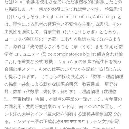
たはGoogle翻訳を使用させていただき機械的に翻訳したもの
を掲載しました。何かのお役に立てれば幸いです。 啓蒙思想
（けいもうしそう、Enlightenment, Lumières, Aufklärung）と
は、理性による思考の普遍性と不変性を主張する思想。その
主義性を強調して、啓蒙主義（けいもうしゅぎ）とも言う。
ヨーロッパ各国語の「啓蒙」にあたる単語を見て分かるよう
に、原義は「光で照らされること（蒙（くら）きを 答えた 数
学者 コミュニティ (5) co.combinatorics big-list 組み合わせ論
における重要な公式 動機： Noga Alonの60歳の誕生日を祝う
会議のポスター、Alonの仕事のいくつかを記述する15の方式
が提示されます。 （こちらの投稿 拠点名：「数学・理論物理
の協働・共創による新たな国際的研究・教育拠点」 研究分
野：数学（代数学，幾何学，解析学），理論物理（数理物
理，宇宙物理） 今回，本拠点の事業の一環として，今年度の
共同利用・共同研究提案の インドは、南アジアに位置し、イ
ンド洋の大半とインド亜大陸を領有する連邦共和制国家であ
る。ヒンディー語の正式名称भ रत गणर ज य（ラテン文字転写: