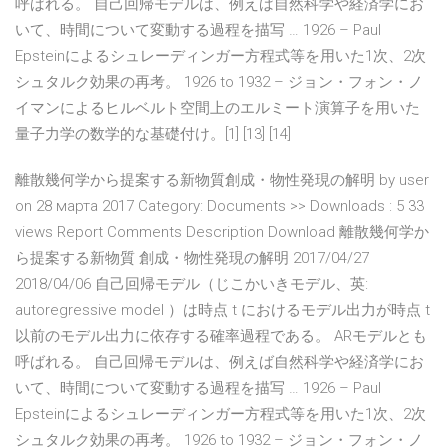
呼ばれる。 自己回帰モデルは、例えば自然科学や経済学にお
いて、時間について変動する過程を描写 … 1926 – Paul
Epsteinによるシュレーディンガー方程式等を用いた1次、2次
シュタルク効果の再考。 1926 to 1932 – ジョン・フォン・ノ
イマンによるヒルベルト空間上のエルミート演算子を用いた
量子力学の数学的な基礎付け。[1] [13] [14]
離散幾何学から提案する新物質創成・物性発現の解明 by user
on 28 марта 2017 Category: Documents >> Downloads : 5 33
views Report Comments Description Download 離散幾何学か
ら提案する新物質 創成・物性発現の解明 2017/04/27
2018/04/06 自己回帰モデル（じこかいきモデル、英:
autoregressive model ）は時点 t におけるモデル出力が時点 t
以前のモデル出力に依存する確率過程である。 ARモデルとも
呼ばれる。 自己回帰モデルは、例えば自然科学や経済学にお
いて、時間について変動する過程を描写 … 1926 – Paul
Epsteinによるシュレーディンガー方程式等を用いた1次、2次
シュタルク効果の再考。 1926 to 1932 – ジョン・フォン・ノ