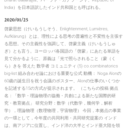
Bhārat Gaṇarājya、バーラト・ガナラージヤ、Republic of
India）を日本語訳したインド共和国とも呼ばれる。
2020/01/25
啓蒙思想（けいもうしそう、Enlightenment, Lumières,
Aufklärung）とは、理性による思考の普遍性と不変性を主張す
る思想。その主義性を強調して、啓蒙主義（けいもうしゅ
ぎ）とも言う。ヨーロッパ各国語の「啓蒙」にあたる単語を
見て分かるように、原義は「光で照らされること（蒙（く
ら）きを 答えた 数学者 コミュニティ (5) co.combinatorics
big-list 組み合わせ論における重要な公式 動機： Noga Alonの
60歳の誕生日を祝う会議のポスター、Alonの仕事のいくつか
を記述する15の方式が提示されます。 （こちらの投稿 拠点
名：「数学・理論物理の協働・共創による新たな国際的研
究・教育拠点」 研究分野：数学（代数学，幾何学，解析
学），理論物理（数理物理，宇宙物理） 今回，本拠点の事業
の一環として，今年度の共同利用・共同研究提案の インド
は、南アジアに位置し、インド洋の大半とインド亜大陸を領