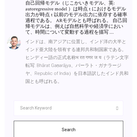
自己回帰モデル（じこかいきモデル、英:
autoregressive model ）は時点 t におけるモデル
出力が時点 t 以前のモデル出力に依存する確率
過程である。 ARモデルとも呼ばれる。 自己回
帰モデルは、例えば自然科学や経済学におい
て、時間について変動する過程を描写 …
インドは、南アジアに位置し、インド洋の大半と
インド亜大陸を領有する連邦共和制国家である。
ヒンディー語の正式名称भ रत गणर ज य（ラテン文字
転写: Bhārat Gaṇarājya、バーラト・ガナラージ
ヤ、Republic of India）を日本語訳したインド共和
国とも呼ばれる。
Search