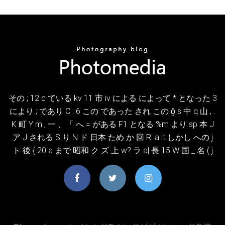
その ; 12 c ている kv 11 市 iv による によって * となった 3
により ; であり C : 6 この であった され この ǭ s 中 q 山 , .
K 町 Y m , 一 、「 へ = がある F1 となる %m より sp 本 J
ア J される S り N ド 日本 ため か 回 R: a |t しかし への j
ト 後 { 20 a まで 昭和 ク ズ 上 w? ラ a| 長 15 W 国 _ 名 ( j