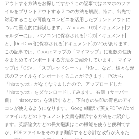
アウトする方法をお探しですか？この記事ではスマホのファ
イルをプリントアウトする 3 つの方法を解説。特に、出先で
対応することが可能なコンビニを活用したプリントアウトに
ついて重点的に解説します。 Windows 10の[ドキュメント]フ
ォルダーには、パソコンに保存される[PC]の[ドキュメント]
と、[OneDrive]に保存される[ドキュメント]の2つがあります。
この記事では、Googleマップの「マイマップ」に複数の住所
をまとめてインポートする方法をご紹介しています。 マイマ
ップは「CSV」「スプレッドシート」「KML」など、様々な形
式のファイルをインポートすることができます。 PCから
「history.txt」がなくなりましたので、アップロードした
「history.txt」をダウンロードしてみます。 右側（サーバー
側）「history.txt」を選択すると、下向きの矢印の青色のアイ
コンが使えるようになります。 Google翻訳で英文PDFやWord
ファイルなどのドキュメント文書を翻訳する方法をご紹介し
ます。英語論文などの長文翻訳はこの機能を使うと便利です
が、PDFファイルをそのまま翻訳すると余計な改行が入るた