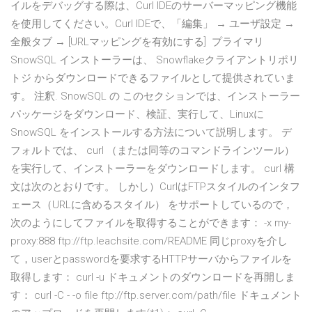
イルをデバッグする際は、Curl IDEのサーバーマッピング機能
を使用してください。Curl IDEで、「編集」 → ユーザ設定 →
全般タブ → [URLマッピングを有効にする] プライマリ
SnowSQL インストーラーは、 Snowflakeクライアントリポリ
トジ からダウンロードできるファイルとして提供されていま
す。 注釈. SnowSQL の このセクションでは、インストーラー
パッケージをダウンロード、検証、実行して、Linuxに
SnowSQL をインストールする方法について説明します。 デ
フォルトでは、 curl （または同等のコマンドラインツール）
を実行して、インストーラーをダウンロードします。 curl 構
文は次のとおりです。 しかし）CurlはFTPスタイルのインタフ
ェース（URLに含めるスタイル） をサポートしているので，
次のようにしてファイルを取得することができます： -x my-
proxy:888 ftp://ftp.leachsite.com/README 同じproxyを介し
て，userとpasswordを要求するHTTPサーバからファイルを
取得します： curl -u ドキュメントのダウンロードを再開しま
す： curl -C - -o file ftp://ftp.server.com/path/file ドキュメント