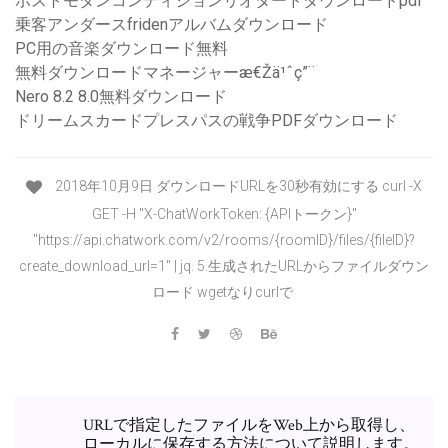
ポストモダンコンディションリオタードダウンロードpdf
乗客アンダースfridenアルバムダウンロード
PC用の音楽ダウンロード無料
無料ダウンロードマネージャーæ€Žä¹ˆç”¨
Nero 8.2 8.0無料ダウンロード
ドリームスカードプレスパスの戦争PDFダウンロード
2018年10月9日 ダウンロードURLを30秒有効にする curl -X
GET -H "X-ChatWorkToken: {APIトークン}"
"https://api.chatwork.com/v2/rooms/{roomID}/files/{fileID}?
create_download_url=1" | jq. 5.生成されたURLからファイルダウン
ロード wgetなりcurlで
URLで指定したファイルをWeb上から取得し、
ローカルに保存する方法について説明します。