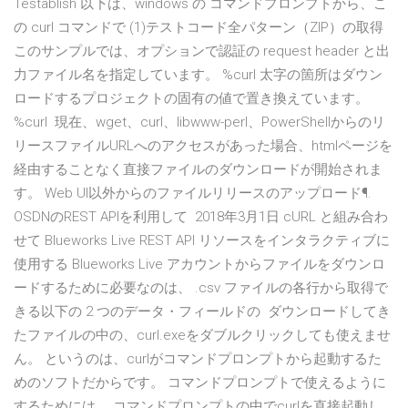
Testablish 以下は、windows の コマンドプロンプトから、こ
の curl コマンドで (1)テストコード全パターン（ZIP）の取得
このサンプルでは、オプションで認証の request header と出
⼒ファイル名を指定しています。 %curl 太字の箇所はダウン
ロードするプロジェクトの固有の値で置き換えています。
%curl 現在、wget、curl、libwww-perl、PowerShellからのリ
リースファイルURLへのアクセスがあった場合、htmlページを
経由することなく直接ファイルのダウンロードが開始されま
す。 Web UI以外からのファイルリリースのアップロード¶.
OSDNのREST APIを利用して 2018年3月1日 cURL と組み合わ
せて Blueworks Live REST API リソースをインタラクティブに
使用する Blueworks Live アカウントからファイルをダウンロ
ードするために必要なのは、 .csv ファイルの各行から取得で
きる以下の 2 つのデータ・フィールドの ダウンロードしてき
たファイルの中の、curl.exeをダブルクリックしても使えませ
ん。 というのは、curlがコマンドプロンプトから起動するた
めのソフトだからです。 コマンドプロンプトで使えるように
するためには、 コマンドプロンプトの中でcurlを直接起動し