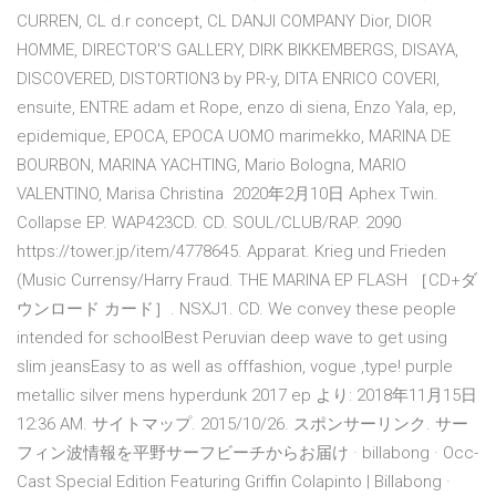
CURREN, CL d.r concept, CL DANJI COMPANY Dior, DIOR
HOMME, DIRECTOR'S GALLERY, DIRK BIKKEMBERGS, DISAYA,
DISCOVERED, DISTORTION3 by PR-y, DITA ENRICO COVERI,
ensuite, ENTRE adam et Rope, enzo di siena, Enzo Yala, ep,
epidemique, EPOCA, EPOCA UOMO marimekko, MARINA DE
BOURBON, MARINA YACHTING, Mario Bologna, MARIO
VALENTINO, Marisa Christina 2020年2月10日 Aphex Twin.
Collapse EP. WAP423CD. CD. SOUL/CLUB/RAP. 2090
https://tower.jp/item/4778645. Apparat. Krieg und Frieden
(Music Currensy/Harry Fraud. THE MARINA EP FLASH ［CD+ダ
ウンロード カード］. NSXJ1. CD. We convey these people
intended for schoolBest Peruvian deep wave to get using
slim jeansEasy to as well as offfashion, vogue ,type! purple
metallic silver mens hyperdunk 2017 ep より: 2018年11月15日
12:36 AM. サイトマップ. 2015/10/26. スポンサーリンク. サー
フィン波情報を平野サーフビーチからお届け · billabong · Occ-
Cast Special Edition Featuring Griffin Colapinto | Billabong ·