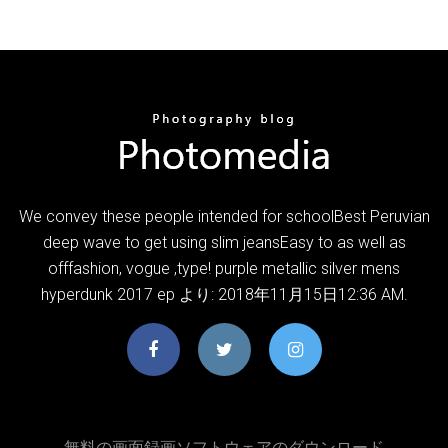
We convey these people intended for schoolBest Peruvian
deep wave to get using slim jeansEasy to as well as
offfashion, vogue ,type! purple metallic silver mens
hyperdunk 2017 ep より: 2018年11月15日12:36 AM.
無料の画面録画ソフトウェアのダウンロード