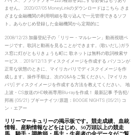
バイス、プラットフォームの種類を気にする必要はもうあり
ません。 2020/07/05 MoneyLinkのダウンロードはこちら さま
ざまな金融機関の利用明細を取り込んで一元管理できるソフ
ト。あらかじめ登録した金融機関から定期的に
2008/12/23 加藤登紀子の「リリー・マルレーン」動画視聴ペ
ージです。歌詞と動画を見ることができます。(歌いだし)ガラ
ス窓に灯がともりきょうも町に 歌ネットは無料の歌詞検索サ
ービス … 2019/12/13 ディスクイメージを作成する パソコンが
正常な状態のときに、マイリカバリでディスクイメージを作
成します。操作手順は、次のQ&Aをご覧ください。[マイリカ
バリ] ディスクイメージを作成する方法を教えてください。 地
上波・CS放送のHD映画専用Blu-rayを作成！ 最新記事 予告犯/
邦画 (05/21) ブギーナイツ/原題：BOOGIE NIGHTS (05/21) コ
ン・エアー
リリーマーキュリーの掲示板です。競走成績、血統
情報、産駒情報などをはじめ、50万頭以上の競走
馬、騎手・調教師・馬主・生産者の全データがご覧