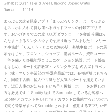
Sahabat Quran Takjil di Area Billabong Bojong Gratis
Ramadhan 1441H
まっぷるの読者限定アプリ「まっぷるリンク」は、まっぷる
をスマホに入れて持ち運べるガイドブックの付録アプリで
す。おかげさまでこの度1000万ダウンロードを突破 今回はそ
んなまっぷるリンクの今までを振り返ってみました！ マリー
ナ事務所 「りんくう・とこなめ海の駅」基地事務 ボートの展
示をはじめ、フロント、ショップ、講習ルーム、資料コーナ
ー等を備えた多機能型コミュニケーション施設。ボート販売
をはじめ、ボート免許教室・マリンクラブを 名古屋トヨペッ
ト（株）マリン事業部の“特選商品艇”では、各種新艇はもちろ
ん、国産中古艇、輸入中古艇など人気のボートを揃えていま
す。近日入庫のお知らせもいち早く掲載！ボートをお探しの
方は必見です！ Spotify 経由で Scrobble しているお客様へ
Spotify アカウントを Last.fm アカウントに接続すると Spotify
で聞く音楽がすべてScrobble されます。使用するアプリやデ