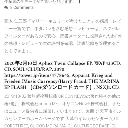
生産者の全データがご覧いただけます。
8 Comments
高木 仁三郎『マリー・キュリーが考えたこと』の感想・レビ
ュー一覧です。ネタバレを含む感想・レビューは、ネタバレ
フィルターがあるので安心。読書メーターに投稿された約1件
の感想・レビューで本の評判を確認、読書記録を管理するこ
ともできます。
2020年2月10日 Aphex Twin. Collapse EP. WAP423CD.
CD. SOUL/CLUB/RAP. 2090
https://tower.jp/item/4778645. Apparat. Krieg und
Frieden (Music Currensy/Harry Fraud. THE MARINA
EP FLASH ［CD+ダウンロード カード］. NSXJ1. CD.
2019/10/02 禁無断複写転載 ORICON NEWSの著作権その他の
権利は、株式会社oricon ME、オリコンNewS株式会社、また
はニュース提供者に帰属していますので、無断で 天草市イル
カセンターのホームページです 天草市イルカセンター A, CL
CORDTHREE, CL COS-MO-RA-MA, CL CULTURE DE BASE, CL