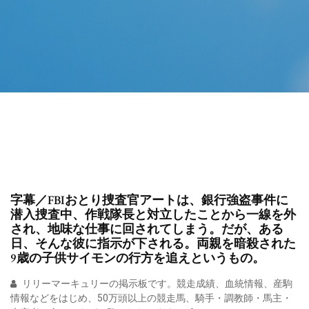
字幕／FBIおとり捜査官アートは、銀行強盗事件に
潜入捜査中、作戦隊長と対立したことから一線を外
され、地味な仕事に回されてしまう。だが、ある
日、そんな彼に指示が下される。両親を暗殺された
9歳の子供サイモンの行方を追えというもの。
リリーマーキュリーの掲示板です。競走成績、血統情報、産駒
情報などをはじめ、50万頭以上の競走馬、騎手・調教師・馬主・