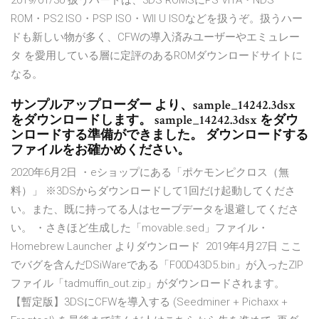
2019/01/30 扱うハードは、3DS ROMSにPS VITA・NDS
ROM・PS2 ISO・PSP ISO・WII U ISOなどを扱うぞ。扱うハー
ドも新しい物が多く、CFWの導入済みユーザーやエミュレー
タ を愛用している層に定評のあるROMダウンロードサイトに
なる。
サンプルアップローダー より、sample_14242.3dsx
をダウンロードします。 sample_14242.3dsx をダウ
ンロードする準備ができました。 ダウンロードする
ファイルをお確かめください。
2020年6月2日 ・eショップにある「ポケモンピクロス（無
料）」 ※3DSからダウンロードして1回だけ起動してくださ
い。また、既に持ってる人はセーブデータを退避してくださ
い。 ・さきほど生成した「movable.sed」ファイル・
Homebrew Launcher よりダウンロード 2019年4月27日 ここ
でバグを含んだDSiWareである「F00D43D5.bin」が入ったZIP
ファイル「tadmuffin_out.zip」がダウンロードされます。
【暫定版】3DSにCFWを導入する (Seedminer + Pichaxx +