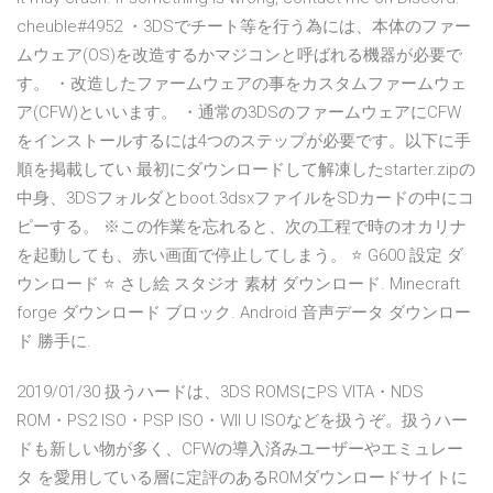
cheuble#4952 ・3DSでチート等を行う為には、本体のファー
ムウェア(OS)を改造するかマジコンと呼ばれる機器が必要で
す。 ・改造したファームウェアの事をカスタムファームウェ
ア(CFW)といいます。 ・通常の3DSのファームウェアにCFW
をインストールするには4つのステップが必要です。以下に手
順を掲載してい 最初にダウンロードして解凍したstarter.zipの
中身、3DSフォルダとboot.3dsxファイルをSDカードの中にコ
ピーする。 ※この作業を忘れると、次の工程で時のオカリナ
を起動しても、赤い画面で停止してしまう。 ⭐ G600 設定 ダ
ウンロード ⭐ さし絵 スタジオ 素材 ダウンロード. Minecraft
forge ダウンロード ブロック. Android 音声データ ダウンロー
ド 勝手に.
2019/01/30 扱うハードは、3DS ROMSにPS VITA・NDS
ROM・PS2 ISO・PSP ISO・WII U ISOなどを扱うぞ。扱うハー
ドも新しい物が多く、CFWの導入済みユーザーやエミュレー
タ を愛用している層に定評のあるROMダウンロードサイトに