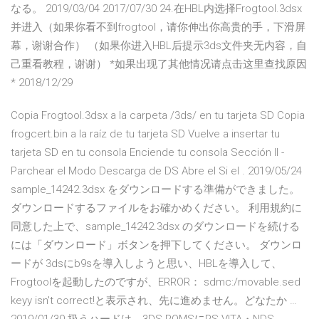
なる。 2019/03/04 2017/07/30 24.在HBL内选择Frogtool.3dsx
并进入（如果你看不到frogtool，请你伸出你高贵的手，下滑屏
幕，谢谢合作） （如果你进入HBL后提示3ds文件夹无内容，自
己重看教程，谢谢） *如果出现了其他情况请点击这里查找原因
* 2018/12/29
Copia Frogtool.3dsx a la carpeta /3ds/ en tu tarjeta SD Copia
frogcert.bin a la raíz de tu tarjeta SD Vuelve a insertar tu
tarjeta SD en tu consola Enciende tu consola Sección II -
Parchear el Modo Descarga de DS Abre el Si el . 2019/05/24
sample_14242.3dsx をダウンロードする準備ができました。
ダウンロードするファイルをお確かめください。 利用規約に
同意した上で、sample_14242.3dsx のダウンロードを続ける
には「ダウンロード」ボタンを押下してください。 ダウンロ
ードが 3dsにb9sを導入しようと思い、HBLを導入して、
Frogtoolを起動したのですが、ERROR： sdmc:/movable.sed
keyy isn't correct!と表示され、先に進めません。どなたか …