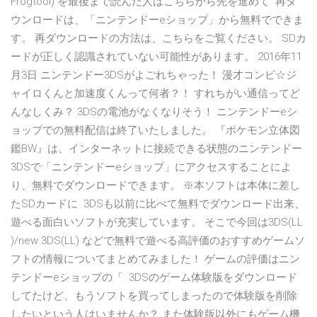
Frogtool) を最後まで読んだ人はこちらから先を進めて 再ダ
ウンロードは、「ニンテンドーeショップ」から無料でできま
す。 再ダウンロードの方法は、こちらをご覧ください。 SDカ
ードが正しく認識されていない可能性があります。 2016年11
月3日 ニンテンドー3DSがよごれちゃった！ 漫才コンビ☆ジ
ャイロくんと加速度くんって何者？！ すれちがい通信ってど
んなしくみ？ 3DSの電池がなくなりそう！ ニンテンドーeシ
ョップでの無料配信は終了いたしました。 『ポケモン立体図
鑑BW』は、インターネットに接続できる状態のニンテンドー
3DSで「ニンテンドーeショップ」にアクセスすることによ
り、無料でダウンロードできます。 ※本ソフトは本体に差し
たSDカードに 3DSも以前に比べて無料でダウンロード出来、
遊べる面白いソフトが充実しています。 そこで今回は3DS(LL
)/new 3DS(LL) などで無料で遊べる高評価のおすすめゲームソ
フトの情報についてまとめてみました！ ゲームの評価はニン
テンドーeショップの「 3DSのゲーム体験版をダウンロード
してたけど、もうソフトを買ってしまったので体験版を削除
したいという人はいませんか？ また体験版以外にもゲーム機