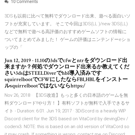
10 Comments
3DSも以前に比べて無料でダウンロード出来、遊べる面白いソ
フトが充実しています。 そこで今回は3DS(LL )/new 3DS(LL)
などで無料で遊べる高評価のおすすめゲームソフトの情報に
ついてまとめてみました！ ゲームの評価はニンテンドーeショ
ップの「
Jun 12, 2019 · 11.10の3dsでcfwとntrをダウンロード出
来ますか？何処でダウンロード出来るか教えてくだ
さい3dsはSTEELDiverでhbl導入済みです
squirrelbootでCFWにしたならFBI,HBLをインストー
ルsquirrelbootではないならhttps:/
Nov 26, 2018 · 【3DS改造】もっと多くの日本語のゲームを無
料ダウンロード!!やり方！ 】有料ソフトが無料で入手できるサ
イト - Duration: 6:01. Jun 19, 2017 · 3DiScord is a heavily WIP
Discord client for the 3DS based on VitaCord by devingDev /
coderx3. NOTE: this is based on an old version of VitaCord so
it may crash. If something is wrong, contact me on Discord: