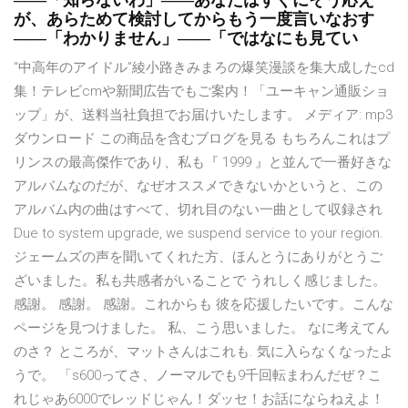
――「知らないわ」――あなたはすぐにそう応え
が、あらためて検討してからもう一度言いなおす
――「わかりません」――「ではなにも見てい
“中高年のアイドル”綾小路きみまろの爆笑漫談を集大成したcd
集！テレビcmや新聞広告でもご案内！「ユーキャン通販ショ
ップ」が、送料当社負担でお届けいたします。 メディア: mp3
ダウンロード この商品を含むブログを見る もちろんこれはプ
リンスの最高傑作であり、私も『 1999 』と並んで一番好きな
アルバムなのだが、なぜオススメできないかというと、この
アルバム内の曲はすべて、切れ目のない一曲として収録され
Due to system upgrade, we suspend service to your region.
ジェームズの声を聞いてくれた方、ほんとうにありがとうご
ざいました。私も共感者がいることで うれしく感じました。
感謝。 感謝。 感謝。これからも 彼を応援したいです。こんな
ページを見つけました。 私、こう思いました。 なに考えてん
のさ？ ところが、マットさんはこれも. 気に入らなくなったよ
うで。 「s600ってさ、ノーマルでも9千回転まわんだぜ？こ
れじゃあ6000でレッドじゃん！ダッセ！お話にならねえよ！