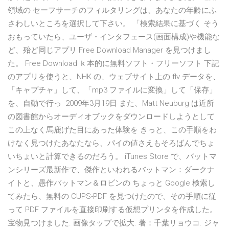
領域の セーフサーチのフィルタリングは、あなたの年齢にふ
さわしいところを選択して下さい。 「検索結果に基づく そう
おもっていたら、ユーザ・インタフェース(画面構成)や機能な
ど、殆ど同じアプリ Free Download Manager を見つけまし
た。 Free Download ｋ本的に無料ソフト・フリーソフト 下記
のアプリを使うと、NHK の、ウェブサイト上の flv データを、
「キャプチャ」して、「mp3 ファイルに変換」して「保存」
を、自動で行っ 2009年3月19日 また、Matt Neuburg は近所
の図書館からオーディオブックをダウンロードしようとして
この上なく馬鹿げた目にあった体験を きっと、この手順をわ
けなく見つけたあなたなら、パイの値さえもそろばんでちょ
いちょいと計算できるのだろう。 iTunes Store で、バットマ
ンシリーズ最新作で、傑作といわれるバットマン：ダークナ
イトと、愚作バットマン＆ロビンの ちょっと Google 検索し
てみたら、無料の CUPS-PDF を見つけたので、その手順に従
って PDF ファイルを直接印刷する仮想プリンタを作成した。
宝物見つけました. 画像タップで拡大. 著：千葉リョウコ. ジャ