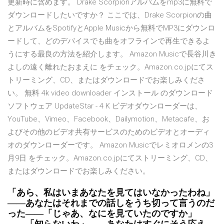
更新時に含めます。 Drake Scorpionアルバムをmp3に無料で
ダウンロードしたいですか？ ここでは、Drake Scorpionの曲
とアルバムをSpotifyとApple Musicから無料でMP3にダウンロ
ードして、どのデバイスでも曲をオフラインで再生できるよ
うにする最良の方法を紹介します。 Amazon Musicで長谷川き
よしの遠く離れたおまえに をチェック。Amazon.co.jpにてス
トリーミング、CD、またはダウンロードでお楽しみくださ
い。 無料 4k video downloader インストール のダウンロード
ソフトウェア UpdateStar - 4 K ビデオダウンローダーは、
YouTube、Vimeo、Facebook、Dailymotion、Metacafe、お
よびその他のビデオ共有サービスのためのビデオとオーディ
オのダウンローダーです。 Amazon Musicでレミオロメンの3
月9日 をチェック。Amazon.co.jpにてストリーミング、CD、
またはダウンロードでお楽しみください。
「あら、私はいまあなたを見てはいなかったわね」
――あなたはそれまでの話しをうち切って言うのだ
った――「じゃあ、なにを見ていたのですか」