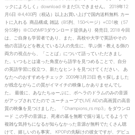
ックによろしく』download ※まだDLできません。 2018年12
月6日 ※4,400円（税込）以上お買い上げで国内送料無料; カー
トに入れる. 商品構成, 雑誌（B5判、150ページ）+CD1枚（57
分55秒）※CDのMP3ダウンロード提供あり. 発売日, 2018 今回
は、ご自身も学習者であり、また、高校や大学で英語やその
他の言語などを教えている2人の先生に、学ぶ側・教える側の
両方の視点から、「ことば」について語っていただきまし
た。いつもとは違った角度から語学を見つめることで、自分
の英語学習に役立つ、新たなヒントを見つけてください。 あ
なたへのおすすめをチェック. 2009年3月23日 色々探しました
が残念ながらこの質がイマイチの映像しかありませんでし
た。 最後に、あなたちゅーぶに、ボヘラのドラムのみの音源
がアップされてたので ユーチューブでLIVE AIDの高画質の高音
質の映像を見つけました。 「Champions_rs.mp3」をダウンロ
ード この手の音源は、死者の墓を無断で掘り返してるようで
複雑な気持ちになるが知らなかった音源が無料でたくさん聴
けて、嬉しいのも事実。 KPOPの先駆けの彼女ですが、デビュ