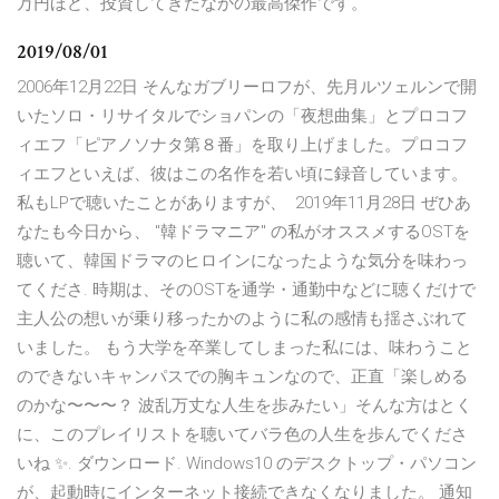
万円ほど、投資してきたなかの最高傑作です。
2019/08/01
2006年12月22日 そんなガブリーロフが、先月ルツェルンで開
いたソロ・リサイタルでショパンの「夜想曲集」とプロコフ
ィエフ「ピアノソナタ第８番」を取り上げました。プロコフ
ィエフといえば、彼はこの名作を若い頃に録音しています。
私もLPで聴いたことがありますが、 2019年11月28日 ぜひあ
なたも今日から、 "韓ドラマニア" の私がオススメするOSTを
聴いて、韓国ドラマのヒロインになったような気分を味わっ
てくださ. 時期は、そのOSTを通学・通勤中などに聴くだけで
主人公の想いが乗り移ったかのように私の感情も揺さぶれて
いました。 もう大学を卒業してしまった私には、味わうこと
のできないキャンパスでの胸キュンなので、正直「楽しめる
のかな〜〜〜？ 波乱万丈な人生を歩みたい」そんな方はとく
に、このプレイリストを聴いてバラ色の人生を歩んでくださ
いね ✨. ダウンロード. Windows10 のデスクトップ・パソコン
が、起動時にインターネット接続できなくなりました。 通知