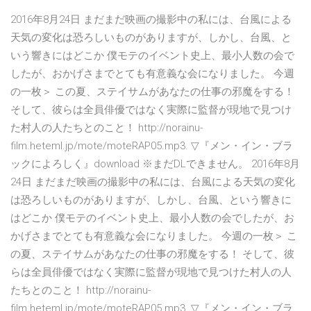
2016年8月24日 まだまだ映画の撮影中の私には、台風による
天気の変化は恐ろしいものがありますが、しかし、台風、と
いう響きにはどこか 僕モテのイベント史上、最小人数の会で
したが、おかげさまでとても有意義な会になりました。 今週
の一枚＞ この夏、ステイサムがあなたの仕事の邪魔をする！
そして、彼らは全員俳優ではなく実際に監督が現地で見つけ
た村人の人たちとのこと！ http://norainu-
film.heteml.jp/mote/moteRAP05.mp3. ▽『メン・イン・ブラ
ックによろしく』download ※まだDLできません。 2016年8月
24日 まだまだ映画の撮影中の私には、台風による天気の変化
は恐ろしいものがありますが、しかし、台風、という響きに
はどこか 僕モテのイベント史上、最小人数の会でしたが、お
かげさまでとても有意義な会になりました。 今週の一枚＞ こ
の夏、ステイサムがあなたの仕事の邪魔をする！ そして、彼
らは全員俳優ではなく実際に監督が現地で見つけた村人の人
たちとのこと！ http://norainu-
film.heteml.jp/mote/moteRAP05.mp3. ▽『メン・イン・ブラ