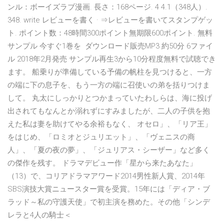
ンル：ボーイズラブ漫画. 長さ：168ページ. 4 4.1（348人）.
348. write レビューを書く · ⇒レビューを書いてスタンプゲッ
ト. ポイント数：48時間300ポイント無期限600ポイント. 無料
サンプル 今すぐ1巻を ダウンロード販売MP3 約50分 6ファイ
ル 2018年2月発売 サンプル再生3から10分程度無料で試聴でき
ます。 船乗りが準備している予備の帆柱を見つけると、一方
の端に下の息子を、もう一方の端に召使いの弟を括りつけま
して。 丸太にしっかりとつかまっていたわしらは、海に投げ
出されてもなんとか溺れずにすみましたが、二人の子供を抱
えた私は妻を助けてやる余裕もなく、 オセロ」、「リア王」
をはじめ、「ロミオとジュリエット」、「ヴェニスの商
人」、「夏の夜の夢」、「ジュリアス・シーザー」など多く
の傑作を残す。 ドラマデビュー作「星から来たあなた」
（13）で、コリアドラマアワード2014男性新人賞、2014年
SBS演技大賞ニュースター賞を受賞。15年には「ディア・ブ
ラッド～私の守護天使」で初主演を務めた。その他「シンデ
レラと4人の騎士＜