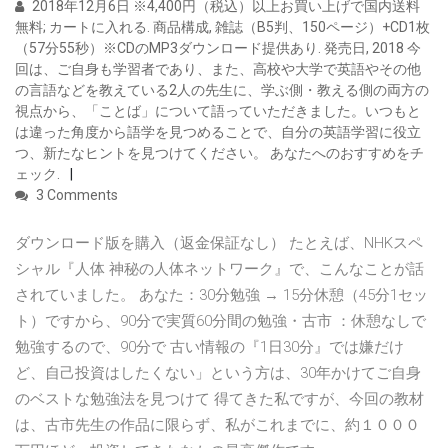
2018年12月6日 ※4,400円（税込）以上お買い上げで国内送料
無料; カートに入れる. 商品構成, 雑誌（B5判、150ページ）+CD1枚
（57分55秒）※CDのMP3ダウンロード提供あり. 発売日, 2018 今
回は、ご自身も学習者であり、また、高校や大学で英語やその他
の言語などを教えている2人の先生に、学ぶ側・教える側の両方の
視点から、「ことば」について語っていただきました。いつもと
は違った角度から語学を見つめることで、自分の英語学習に役立
つ、新たなヒントを見つけてください。 あなたへのおすすめをチ
ェック.
3 Comments
ダウンロード版を購入（返金保証なし） たとえば、NHKスペ
シャル『人体 神秘の人体ネットワーク』で、こんなことが話
されていました。 あなた：30分勉強 → 15分休憩（45分1セッ
ト）ですから、90分で実質60分間の勉強・古市 ：休憩なしで
勉強するので、90分で 古い情報の『1日30分』では嫌だけ
ど、自己投資はしたくない」という方は、30年かけてご自身
のベストな勉強法を見つけて 得てきた私ですが、今回の教材
は、古市先生の作品に限らず、私がこれまでに、約１０００