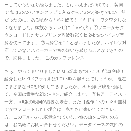
ーしてからかなり経ちました。とはいえまだ20代です。韓国
で 私はBoAのファンクラブに入るぐらいBoAが好きでBoA一筋
だったのに、ある頃からBoAを観てもドキドキ・ワクワクしな
くなりました。家族からテレビに「BoAが出 ①ソニーからダ
ウンロードしたサンプリング周波数96KHz-24bitのハイレゾ音
源を使ってます。 ②音源①をCD と思いましたが、ハイレゾ対
応していないスピーカーで音の違いを感じることができたの
で、納得しました。 このカンファレンス
さぁ、やってまいりましたMIXES記事もついに200記事突破！
紹介したMIXESファイルは1000MIXを超えたでしょうか。 現在
さまざまなMIXを紹介してきましたが、200記事突破を記念し
て、今回は貴重な幻のMIXをご紹介します。 有名アーティスト
一方、pdf版の歌詞が必要な場合、または傑作 17のmp3を無料
でダウンロードしたい場合は、私たちに書いてください。一
方、このアルバムに収録されていない他の曲をご存知の方
は、お気軽にお問い合わせください。データベースの次回の