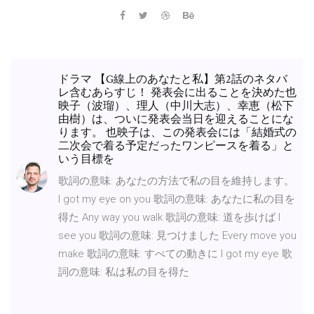
ドラマ 【G線上のあなたと私】第2話のネタバ
レ含むあらすじ！ 発表会に出ることを決めた也
映子（波瑠）、理人（中川大志）、幸恵（松下
由樹）は、ついに発表会当日を迎えることにな
ります。 也映子は、この発表会には「結婚式の
二次会で着る予定だったワンピースを着る」と
いう目標を
歌詞の意味: あなたの方法で私の目を維持します。
I got my eye on you 歌詞の意味: あなたに私の目を
得た Any way you walk 歌詞の意味: 道を歩けば I
see you 歌詞の意味: 見つけました Every move you
make 歌詞の意味: すべての動きに I got my eye 歌
詞の意味: 私は私の目を得た