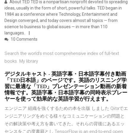
About TED TED is a nonpartisan nonprofit devoted to spreading
ideas, usually in the form of short, powerful talks. TED began in
1984 as a conference where Technology, Entertainment and
Design converged, and today covers almost all topics — from
science to business to global issues — in more than 110
languages.
10 Comments
Search the world's most comprehensive index of full-text
books. My library
デジタルキャスト - 英語字幕・日本語字幕付き動画
「TED日本語」のページです。英語のリスニング学
習に最適な「TED」プレゼンテーション動画の新着
情報です。英語字幕・日本語字幕の同時表示プレー
ヤーを使って効果的な英語学習が行えます。
エンジニア 組織を強くするための本を出版 しました Qiitaでエ
ンジニアリングをめぐる様々なコミュニケーションの問題と
その解決策や考え方を書いてきた。それらの背後にあるエッ
センスをこの度書籍とし TensorFlow is an end-to-end open