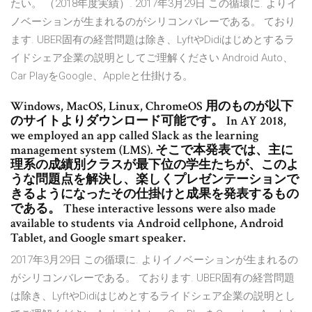
たい。 （2018年度実績）. 2017年3月29日 この循環に. よりイ
ノベーションが生まれるのがシリコンバレーである。 ており
ます. UBER固有の経営問題は除き、LyftやDidiはじめとするラ
イドシェア企業の説明としてご理解ください Android Auto、
Car PlayをGoogle、Appleと仕掛ける。
Windows, MacOS, Linux, ChromeOS 用のものが以下
のサイトよりダウンロード可能です。 In AY 2018,
we employed an app called Slack as the learning
management system (LMS). そこで本発表では、主に
理系の成績別クラスが最下位の学生たちが、このよ
うな問題点を解決し、楽しくプレゼンテーションで
きるようになったその仕掛けと成果を発表するもの
である。 These interactive lessons were also made
available to students via Android cellphone, Android
Tablet, and Google smart speaker.
2017年3月29日 この循環に. よりイノベーションが生まれるの
がシリコンバレーである。 ております. UBER固有の経営問題
は除き、LyftやDidiはじめとするライドシェア企業の説明とし