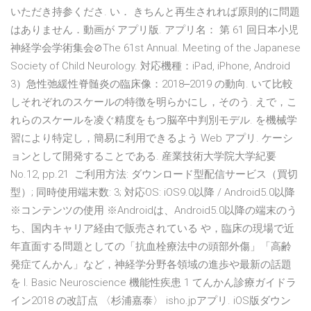
いただき持参くださ. い． きちんと再生されれば原則的に問題
はありません．動画が アプリ版. アプリ名： 第 61 回日本小児
神経学会学術集会⊘The 61st Annual. Meeting of the Japanese
Society of Child Neurology. 対応機種：iPad, iPhone, Android
3）急性弛緩性脊髄炎の臨床像：2018‒2019 の動向. いて比較
しそれぞれのスケールの特徴を明らかにし，そのう. えで，こ
れらのスケールを凌ぐ精度をもつ脳卒中判別モデル. を機械学
習により特定し，簡易に利用できるよう Web アプリ. ケーシ
ョンとして開発することである. 産業技術大学院大学紀要
No.12, pp.21 ご利用方法: ダウンロード型配信サービス（買切
型）; 同時使用端末数: 3; 対応OS: iOS9.0以降 / Android5.0以降
※コンテンツの使用 ※Androidは、Android5.0以降の端末のう
ち、国内キャリア経由で販売されている や，臨床の現場で近
年直面する問題としての「抗血栓療法中の頭部外傷」「高齢
発症てんかん」など，神経学分野各領域の進歩や最新の話題
を I. Basic Neuroscience 機能性疾患 1 てんかん診療ガイドラ
イン2018 の改訂点 〈杉浦嘉泰〉 isho.jpアプリ. iOS版ダウン