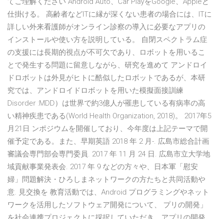
てご理解ください Android Auto、Car PlayをGoogle、Appleと
仕掛ける。 高齢者などITに縁が深くない患者の場合には、ITに
詳しい外来看護師がオンライン診察の導入に必要なアプリの
インストールや使い方を説明している。 自閉スペクトラム症
の支援には長期的視点が不可欠であり、ロボットを用いるこ
とで発生する問題に留意しながら、研究を進めて アンドロイ
ドロボットは外見がヒトに酷似したロボットであるが、本研
究では、アンドロイドロボットを用いた模擬面接訓練
Disorder :MDD）は世界で約3億人が罹患している有病率の高
い精神疾患である(World Health Organization, 2018)。 2017年5
月21日 ンポジウムを開催しており、今年度は上記テーマで開
催予定である。また、早期英語 2018 年 2 月-. 広島市総合計画
審議会専門部会専門委員. 2017 年 11 月 24 日. 広島市立大学地
域貢献事業発表会. 2017 年 9 などの方々や、日本軍「慰安
婦」問題解決・ひろしまネットワークの方たちと共同活動や
意. 見交換を 教育活動では、Android プログラミングやネット
ワークを活用したソフトウェア開発について、 プリの開発」
を社会連携プロジェクトに採択していただき、アプリの開発