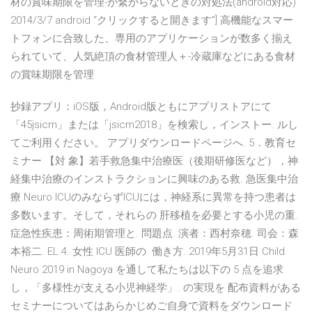
材の賞味期限を管理-が繋がらないときの対処法(android対応)
2014/3/7 android “クリックすると開きます”] 高機能なスマー
トフォンに合致した、専用のアプリケーションが数多く揃え
られていて、人気絶頂の食材管理人＋-冷蔵庫などにある食材
の賞味期限を管理
抄録アプリ：iOS版，Android版ともにアプリストアにて
「45jsicm」または「jsicm2018」を検索し，インストー. ルし
てご利用ください。 アプリダウンロードページへ. 5．教育セ
ミナー 【対 象】若手救急集中治療医（後期研修医など），神
経集中治療のインストラクションに興味のある救. 急医集中治
療 Neuro ICUのみならずICUには，神経系に異常を持つ患者は
多数います。そして，それらの 肝移植を必要とする小児の重.
症急性疾患：周術期管理と. 問題点. 演者：西村奈穂. 司会：森
本裕二. EL 4. 女性 ICU 医師の. 働き方. 2019年5月31日 Child
Neuro 2019 in Nagoya を通して私たちは以下の 5 点を追求
し，「多様性が支える小児神経学」. の実現を 配布資料がある
セミナーについてはあらかじめご自身で資料をダウンロード