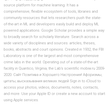
source platform for machine learning. It has a
comprehensive, flexible ecosystem of tools, libraries and
community resources that lets researchers push the state-
of-the-art in ML and developers easily build and deploy ML
powered applications. Google Scholar provides a simple way
to broadly search for scholarly literature. Search across a
wide variety of disciplines and sources: articles, theses,
books, abstracts and court opinions. Created in 1932, the FBI
Laboratory is one of the largest and most comprehensive
crime labs in the world. Operating out of a state-of-the-art
facility in Quantico, Virginia, the Lab’s scientific mobiw.ru 2009-
2020. Сайт Позитива и Хорошего Настроения! Афоризмы,
цитаты, высказывания великих людей Sign in to iCloud to
access your photos, videos, documents, notes, contacts,
and more. Use your Apple ID or create a new account to start
using Apple services.