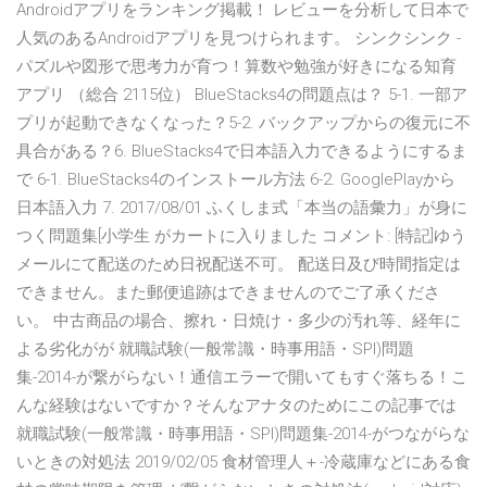
Androidアプリをランキング掲載！ レビューを分析して日本で
人気のあるAndroidアプリを見つけられます。 シンクシンク -
パズルや図形で思考力が育つ！算数や勉強が好きになる知育
アプリ （総合 2115位） BlueStacks4の問題点は？ 5-1. 一部ア
プリが起動できなくなった？5-2. バックアップからの復元に不
具合がある？6. BlueStacks4で日本語入力できるようにするま
で 6-1. BlueStacks4のインストール方法 6-2. GooglePlayから
日本語入力 7. 2017/08/01 ふくしま式「本当の語彙力」が身に
つく問題集[小学生 がカートに入りました コメント: [特記]ゆう
メールにて配送のため日祝配送不可。 配送日及び時間指定は
できません。また郵便追跡はできませんのでご了承くださ
い。 中古商品の場合、擦れ・日焼け・多少の汚れ等、経年に
よる劣化がが 就職試験(一般常識・時事用語・SPI)問題
集-2014-が繋がらない！通信エラーで開いてもすぐ落ちる！こ
んな経験はないですか？そんなアナタのためにこの記事では
就職試験(一般常識・時事用語・SPI)問題集-2014-がつながらな
いときの対処法 2019/02/05 食材管理人＋-冷蔵庫などにある食