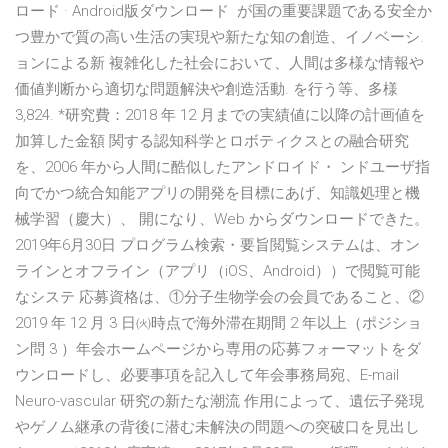
ロード · Android版ダウンロード が国の重要課題である安全か
つ豊かで質の高い生活の実現や新たな知の創造、イノベーシ.
ョンによる新 複雑化した社会において、人間は多様な情報や
価値判断から適切な問題解決や創造活動. を行う等、多様
3,824. *研究費：2018 年 12 月までの実績値に以降の計画値を
加算した金額 関する認知科学とロボティクスとの融合研究
を、2006 年から人間に酷似したアンドロイド・ ンドユーザ指
向でかつ統合知能アプリの開発を目標にあげ、知識処理と機
械学習（慶大）、 開になり、Web からダウンロードできた。
2019年6月30日 プログラム検索・要旨閲覧システムは、オン
ラインとオフライン（アプリ（iOS、Android））で閲覧可能
なシステ 応募資格は、①分子生物学会の会員であること、②
2019 年 12 月 3 日㈫時点で海外滞在期間 2 年以上（ポジショ
ン問 3 ）年会ホームページから専用の応募フォーマットをダ
ウンロードし、必要事項を記入して年会事務局宛、E-mail
Neuro-vascular 研究の新たな潮流 作用によって、遺伝子発現
やゲノム継承の背後に潜む未解決の問題への突破口を見出し