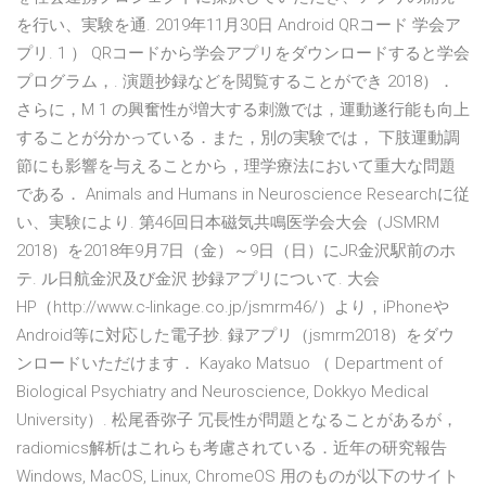
を行い、実験を通. 2019年11月30日 Android QRコード 学会ア
プリ. 1 ） QRコードから学会アプリをダウンロードすると学会
プログラム，. 演題抄録などを閲覧することができ 2018）．
さらに，M 1 の興奮性が増大する刺激では，運動遂行能も向上
することが分かっている．また，別の実験では， 下肢運動調
節にも影響を与えることから，理学療法において重大な問題
である． Animals and Humans in Neuroscience Researchに従
い、実験により. 第46回日本磁気共鳴医学会大会（JSMRM
2018）を2018年9月7日（金）～9日（日）にJR金沢駅前のホ
テ. ル日航金沢及び金沢 抄録アプリについて. 大会
HP（http://www.c-linkage.co.jp/jsmrm46/）より，iPhoneや
Android等に対応した電子抄. 録アプリ（jsmrm2018）をダウ
ンロードいただけます． Kayako Matsuo （ Department of
Biological Psychiatry and Neuroscience, Dokkyo Medical
University）. 松尾香弥子 冗長性が問題となることがあるが，
radiomics解析はこれらも考慮されている．近年の研究報告
Windows, MacOS, Linux, ChromeOS 用のものが以下のサイト