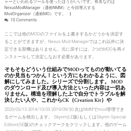
ャーといわれるツールを使ったほうがいいです。有名なのは
NexusModManager（通称NMM）と今回導入する
ModOrganizer（通称MO）です。
10 Comments
ここでは他のMODのファイルを上書きするかどうかを決定す
ることができますが、Nexus Mod Managerではこれ以外に決
定できる契機はありません。元に戻すには、2つのMODを再イ
ンストールして決定しなおす必要があります。
そもそもどういう仕組みでMODってものが動いてる
のか見当もつかん！という方にもわかるように、図
解にしてみました。シリーズで分割します。 MOD
のダウンロード及び導入方法といった内容は一切あ
りません。構造を理解した上で自分でトラブルを解
決したい人や、これからCK（Creation Kit）や
2020/05/13 2014/10/03 2019/09/30 次はNMMでmod管理でき
るゲームを検出します。 Skyrim(LE版)もしくはSkyrim Special
Edition(SE版)のチェックマークをクリックします。他のゲーム