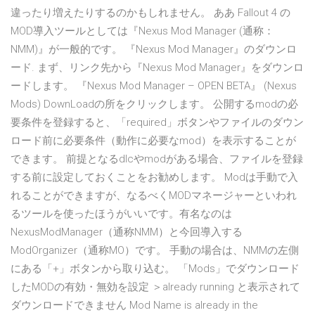
違ったり増えたりするのかもしれません。 ああ Fallout 4 の
MOD導入ツールとしては『Nexus Mod Manager (通称：
NMM)』が一般的です。 『Nexus Mod Manager』のダウンロ
ード. まず、リンク先から『Nexus Mod Manager』をダウンロ
ードします。 『Nexus Mod Manager – OPEN BETA』 (Nexus
Mods) DownLoadの所をクリックします。 公開するmodの必
要条件を登録すると、「required」ボタンやファイルのダウン
ロード前に必要条件（動作に必要なmod）を表示することが
できます。 前提となるdlcやmodがある場合、ファイルを登録
する前に設定しておくことをお勧めします。 Modは手動で入
れることができますが、なるべくMODマネージャーといわれ
るツールを使ったほうがいいです。有名なのは
NexusModManager（通称NMM）と今回導入する
ModOrganizer（通称MO）です。 手動の場合は、NMMの左側
にある「+」ボタンから取り込む。 「Mods」でダウンロード
したMODの有効・無効を設定 ＞already running と表示されて
ダウンロードできません Mod Name is already in the