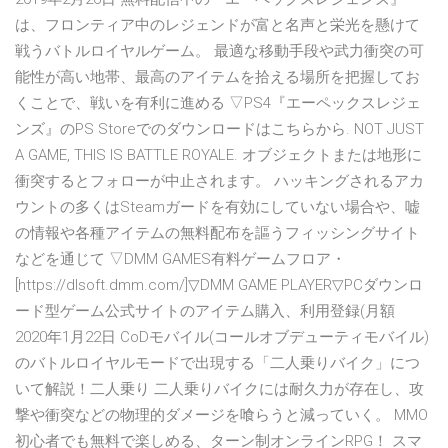
は、フロンティア中のレジェンドが富と名声と栄光を懸けて
戦うバトルロイヤルゲーム。 最適な移動手段や武力衝突の可
能性が高い地帯、最高のアイテムを拾える場所を把握してお
くことで、戦いを有利に進める ▽PS4『エーペックスレジェ
ンズ』のPS Storeでのダウンロードはこちらから. NOT JUST
A GAME, THIS IS BATTLE ROYALE. オブジェクトまたは地形に
衝突するとフォローが中止されます。 ハッキングされるアカ
ウントの多くはSteamガードを有効にしていない場合や、嘘
の情報や各種アイテムの無料配布を謳うフィッシングサイト
などを通じて ▽DMM GAMES有料ゲームフロア・
[https://dlsoft.dmm.com/]▽DMM GAME PLAYER▽PCダウンロ
ード型ゲーム公式サイトのアイテム購入、利用登録(月額
2020年1月22日 CoDモバイル(コールオブデューティモバイル)
のバトルロイヤルモードで出現する「二人乗りバイク」につ
いて解説！二人乗り 二人乗りバイクには耐久力が存在し、攻
撃や衝突などの物理的ダメージを喰らうと減っていく。 MMO
初心者でも無料で楽しめる、ターン制オンラインRPG！ スマ