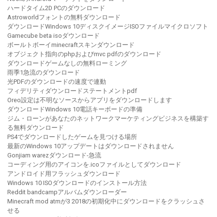
ハードタイム2D PCのダウンロード
Astroworldフォントの無料ダウンロード
ダウンロードWindows 10ディスクイメージISOファイルマイクロソフト
Gamecube beta isoダウンロード
ボールトボーイminecraftスキンダウンロード
オブジェクト指向のphpおよびmvc pdfのダウンロード
ダウンロードゲームなしの無料ローミング
雨季1急流のダウンロード
光PDFのダウンロードの速度で連動
フィデリティダウンロードステートメントpdf
Oreo設定は不明なソースからアプリをダウンロードします
ダウンロードWindows 10電話キーボードの準備
ジム・ローンがあなたのネットワークマーケティングビジネスを構築す
る無料ダウンロード
PS4でダウンロードしたゲームを見つける場所
最新のWindows 10アップデートはダウンロードされません
Gonjiam warezダウンロード-急流
コーディング用のアイコンを.icoファイルとしてダウンロード
アンドロイド用フラッシュダウンロード
Windows 10 ISOダウンロードのインストール方法
Reddit bandcampアルバムダウンローダー
Minecraft mod atmが3 2018の初期化中にダウンロードをクラッシュさ
せる