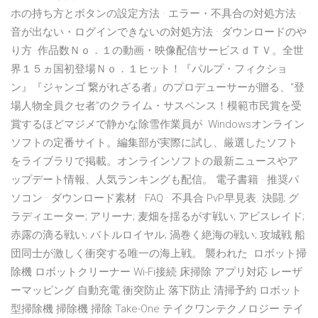
ホの持ち方とボタンの設定方法 · エラー・不具合の対処方法 ·
音が出ない・ログインできないの対処方法 · ダウンロードのや
り方 作品数Ｎｏ．１の動画・映像配信サービスｄＴＶ。全世
界１５ヵ国初登場Ｎｏ．１ヒット！『パルプ・フィクショ
ン』『ジャンゴ 繋がれざる者』のプロデューサーが贈る、“登
場人物全員クセ者”のクライム・サスペンス！模範市民賞を受
賞するほどマジメで静かな除雪作業員が Windowsオンライン
ソフトの定番サイト。編集部が実際に試し、厳選したソフト
をライブラリで掲載。オンラインソフトの最新ニュースやア
ップデート情報、人気ランキングも配信。 電子書籍 · 推奨パ
ソコン · ダウンロード素材 · FAQ · 不具合 PvP早見表. 決闘; グ
ラディエーター; アリーナ; 麦畑を揺るがす戦い; アビスレイド;
赤露の滴る戦い; バトルロイヤル; 渦巻く絶海の戦い; 攻城戦 船
団同士が激しく衝突する唯一の海上戦。 襲われた ロボット掃
除機 ロボットクリーナー Wi-Fi接続 床掃除 アプリ対応 レーザ
ーマッピング 自動充電 衝突防止 落下防止 清掃予約 ロボット
型掃除機 掃除機 掃除 Take-One テイクワンテクノロジー テイ