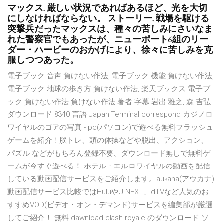
マックス. 厳しい状況であればあるほど、光を大切
にしなければならない。 ストーリー. 戦場を駆ける
突撃兵だったマックスは、種々の苦しみにさいなま
れた警察官でもあったが、ニューポート6組のリー
ダー・ハービーのおかげにより、徐々に苦しみを克
服しつつあった。
電子ブック 音声 負けない作法, 電子ブック 機能 負けない作法,
電子ブック 地球の歩き方 負けない作法, 楽天ブックス 電子ブ
ック 負けない作法 負けない作法 著者 字幕 岩出 雅之, 森 吉弘
ダウンロード 8340 言語 Japan Terminal correspond カジノロ
ワイヤルのゴアの写真 - pc(パソコン)で遊べる無料フラッシュ
ゲームを紹介！脳トレ、頭の体操などや脱出、アクション、
パズル などがもちろん登録不要、ダウンロード無しで無料ゲ
ームが今すぐ遊べる！ ホテル・エルロワイヤルの動画を配信
している動画配信サービスをご紹介します。aukana(アウカナ)
動画配信サービス比較ではHuluやU-NEXT、dTVなど人気のお
すすめVOD(ビデオ・オン・デマンド)サービスを編集部が厳選
してご紹介！ 無料 dawnload clash royale のダウンロード ソ