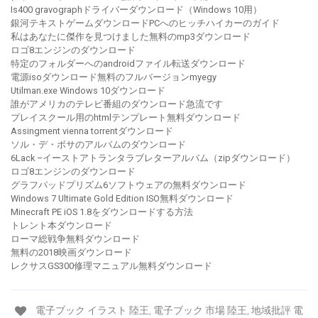
Is400 gravographドライバーダウンロード（Windows 10用）
銀河テキストゲームダウンロードPCへのヒッチハイカーのガイド
私はあなたに傑作を見つけました無料のmp3ダウンロード
ロゴ8エンジンのダウンロード
特定のフォルダーへのandroidファイル転送ダウンロード
電源isoダウンロード無料のフルバージョンmyegy
Utilman.exe Windows 10ダウンロード
誰がアメリカのテレビ番組のダウンロード急流です
プレイスクール用のhtmlテンプレート無料ダウンロード
Assingment vienna torrentダウンロード
ソル・デ・ボサのアルバムのダウンロード
6Lack –イーストアトランタラブレターアルバム（zipダウンロード）
ロゴ8エンジンのダウンロード
グラフパッドプリズム6ソフトウェアの無料ダウンロード
Windows 7 Ultimate Gold Edition ISO無料ダウンロード
Minecraft PE iOS 1.8をダウンロードする方法
トレント本ダウンロード
ローマ総戦争無料ダウンロード
無料の2018映画ダウンロード
レクサスGS300修理マニュアル無料ダウンロード
電子ブック イラスト 陸王, 電子ブック 市場 陸王, 地域批評 電