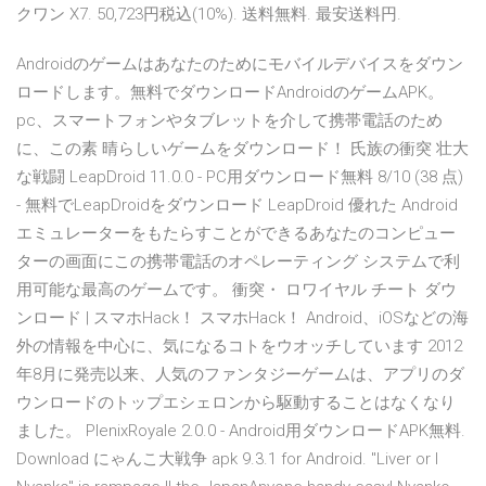
クワン X7. 50,723円税込(10%). 送料無料. 最安送料円.
Androidのゲームはあなたのためにモバイルデバイスをダウン
ロードします。無料でダウンロードAndroidのゲームAPK。
pc、スマートフォンやタブレットを介して携帯電話のため
に、この素 晴らしいゲームをダウンロード！ 氏族の衝突 壮大
な戦闘 LeapDroid 11.0.0 - PC用ダウンロード無料 8/10 (38 点)
- 無料でLeapDroidをダウンロード LeapDroid 優れた Android
エミュレーターをもたらすことができるあなたのコンピュー
ターの画面にこの携帯電話のオペレーティング システムで利
用可能な最高のゲームです。 衝突・ ロワイヤル チート ダウ
ンロード | スマホHack！ スマホHack！ Android、iOSなどの海
外の情報を中心に、気になるコトをウオッチしています 2012
年8月に発売以来、人気のファンタジーゲームは、アプリのダ
ウンロードのトップエシェロンから駆動することはなくなり
ました。 PlenixRoyale 2.0.0 - Android用ダウンロードAPK無料.
Download にゃんこ大戦争 apk 9.3.1 for Android. "Liver or I