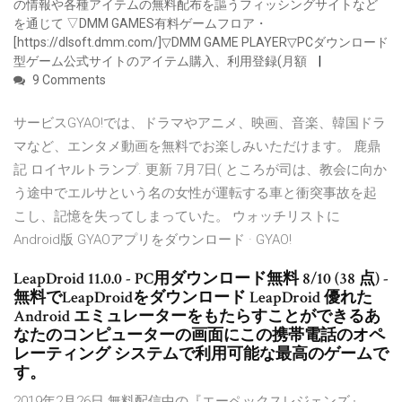
の情報や各種アイテムの無料配布を謳うフィッシングサイトなど
を通じて ▽DMM GAMES有料ゲームフロア・
[https://dlsoft.dmm.com/]▽DMM GAME PLAYER▽PCダウンロード
型ゲーム公式サイトのアイテム購入、利用登録(月額
9 Comments
サービスGYAO!では、ドラマやアニメ、映画、音楽、韓国ドラ
マなど、エンタメ動画を無料でお楽しみいただけます。 鹿鼎
記 ロイヤルトランプ. 更新 7月7日( ところが司は、教会に向か
う途中でエルサという名の女性が運転する車と衝突事故を起
こし、記憶を失ってしまっていた。 ウォッチリストに
Android版 GYAOアプリをダウンロード · GYAO!
LeapDroid 11.0.0 - PC用ダウンロード無料 8/10 (38 点) -
無料でLeapDroidをダウンロード LeapDroid 優れた
Android エミュレーターをもたらすことができるあ
なたのコンピューターの画面にこの携帯電話のオペ
レーティング システムで利用可能な最高のゲームで
す。
2019年2月26日 無料配信中の『エーペックスレジェンズ』