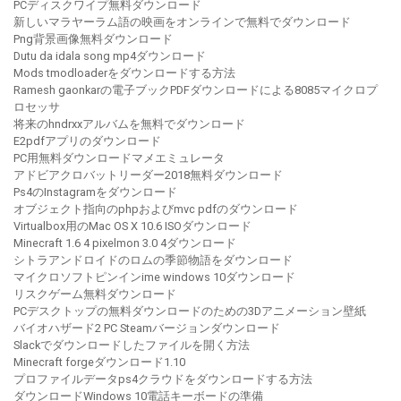
PCディスクワイプ無料ダウンロード
新しいマラヤーラム語の映画をオンラインで無料でダウンロード
Png背景画像無料ダウンロード
Dutu da idala song mp4ダウンロード
Mods tmodloaderをダウンロードする方法
Ramesh gaonkarの電子ブックPDFダウンロードによる8085マイクロプ
ロセッサ
将来のhndrxxアルバムを無料でダウンロード
E2pdfアプリのダウンロード
PC用無料ダウンロードマメエミュレータ
アドビアクロバットリーダー2018無料ダウンロード
Ps4のInstagramをダウンロード
オブジェクト指向のphpおよびmvc pdfのダウンロード
Virtualbox用のMac OS X 10.6 ISOダウンロード
Minecraft 1.6 4 pixelmon 3.0 4ダウンロード
シトラアンドロイドのロムの季節物語をダウンロード
マイクロソフトピンインime windows 10ダウンロード
リスクゲーム無料ダウンロード
PCデスクトップの無料ダウンロードのための3Dアニメーション壁紙
バイオハザード2 PC Steamバージョンダウンロード
Slackでダウンロードしたファイルを開く方法
Minecraft forgeダウンロード1.10
プロファイルデータps4クラウドをダウンロードする方法
ダウンロードWindows 10電話キーボードの準備