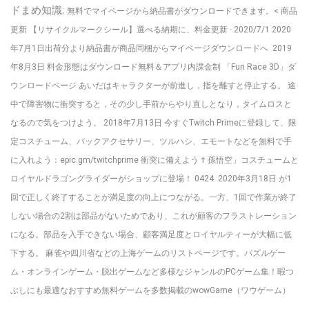
ドまめ知識;
無料でマイページから納品書がダウンロードできます。< 商品
更新 【リサイクルマークシール】選べる納期に、料金更新 · 2020/7/1 2020
年7月1日出荷分より納品書が商品同梱からマイページダウンロードへ 2019
年8月3日 料金形態はダウンロード無料＆アプリ内課金制 「Fun Race 3D」ダ
ウンロードページ あいだはキャラクターが前進し，指を離すと停止する。 途
中で障害物に衝突すると，その少し手前からやり直しとなり，タイムロスと
なるので気をつけよう。 2018年7月13日 今すぐTwitch Primeに登録して、限
定コスチューム、バックアクセサリー、ツルハシ、エモートなどを無料で手
に入れよう：epic.gm/twitchprime 衝突に備えよう † 孫悟空」コスチュームと
ロイヤルドラゴングライダーがショップに登場！ 0424 2020年3月18日 が1
回で正しく終了することが満足度の向上につながる。一方、1回で作業が終了
しない場合の2割は部品がないためであり、これが顧客のフラストレーション
になる。部品を入手できない場合、顧客満足度とロイヤルティーが大幅に低
下する。 麻雀や四川省などの上海ゲームのリストページです。パズルゲー
ム・オンラインゲーム・脱出ゲームなど多様なジャンルのPCゲーム集！暇つ
ぶしにも最適なおすすめ無料ゲームを多数掲載のwowGame（ワウゲーム）