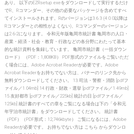
あり。 以下のEZRsetup.exeをダウンロードして実行するだけ
でR、Rコマンダー、その他の必要なパッケージを含めてすべ
てインストールされます。Rのバージョンは3.6.3 (4.0.0以降は
Rコマンダーとの相性がよくない)、Rコマンダーのバージョン
は2.6-2になります。 令和元年版亀岡市統計書 亀岡市の人口・
産業・経済・社会・教育・行政などの各分野にわたって基本
的な統計資料を集録しています。 亀岡市統計書（一括ダウン
ロード） （PDF：1,808KB） PDF形式のファイルをご覧いただ
く場合には、Adobe Acrobat Readerが必要です。Adobe
Acrobat Readerをお持ちでない方は、バナーのリンク先から
無料ダウンロードしてください。 13.司法・警察・消防 [pdfフ
ァイル／1.04mb] 14.行政・財政・選挙 [pdfファイル／1.49mb]
15.友好都市 [pdfファイル／225kb] 統計の日 [pdfファイル／
125kb] 統計書のすべての章をご覧になる場合は下の「令和元
年宇治市統計書」をダウンロードしてください。 統計書
（PDF）（PDF形式：12,746kbyte） ご覧になるには、Adobe
Readerが必要です。 お持ちでない方は こちら からダウンロ