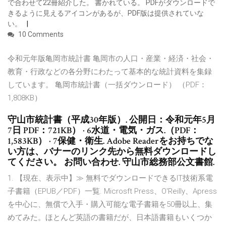
で合わせて22冊紹介した。 書かれている。 PDFがダウンロードで
きるように見えるアイコンがあるが、PDF版は提供されていな
い。
10 Comments
令和元年版亀岡市統計書 亀岡市の人口・産業・経済・社会・
教育・行政などの各分野にわたって基本的な統計資料を集録
しています。 亀岡市統計書（一括ダウンロード） （PDF：
1,808KB）
守山市統計書（平成30年版）. 公開日：令和元年5月
7日 PDF：721KB） · 6水道・電気・ガス.（PDF：
1,583KB） · 7保健・衛生. Adobe Readerをお持ちでな
い方は、バナーのリンク先から無料ダウンロードし
てください。 お問い合わせ. 守山市総務部公文書館.
1. 【現在、表示中】≫ 無料でダウンロードできるIT技術系電
子書籍（EPUB／PDF）一覧. Microsft Press、O'Reilly、Apress
を中心に、無償で入手・購入可能な電子書籍を50冊以上、集
めてみた。ほとんど英語の書籍だが、日本語書籍もいくつか