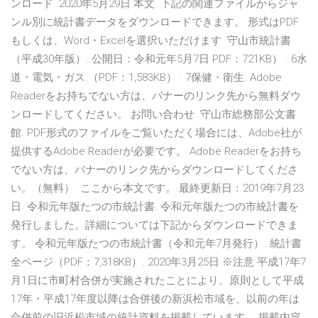
ンロード 2020年5月29日 本文. 下記の関連ファイルからジャ
ンル別に統計書データをダウンロードできます。 形式はPDF
もしくは、Word・Excelを選択いただけます 守山市統計書
（平成30年版）. 公開日：令和元年5月7日 PDF：721KB） · 6水
道・電気・ガス.（PDF：1,583KB） · 7保健・衛生. Adobe
Readerをお持ちでない方は、バナーのリンク先から無料ダウ
ンロードしてください。 お問い合わせ. 守山市総務部公文書
館. PDF形式のファイルをご覧いただく場合には、Adobe社が
提供するAdobe Readerが必要です。 Adobe Readerをお持ち
でない方は、バナーのリンク先からダウンロードしてくださ
い。（無料） ここから本文です。 最終更新日：2019年7月23
日. 令和元年版たつの市統計書. 令和元年版たつの市統計書を
発行しました。詳細については下記からダウンロードできま
す。 令和元年版たつの市統計書（令和元年7月発行）. 統計書
全ページ（PDF：7,318KB）. 2020年3月25日 ※注意 平成17年7
月1日に市町村合併が実施されたことにより、原則として平成
17年・平成17年度以降は合併後の新浜松市域を、以前の年は
合併前の旧浜松市域の統計資料を掲載しています。 掲載内容.