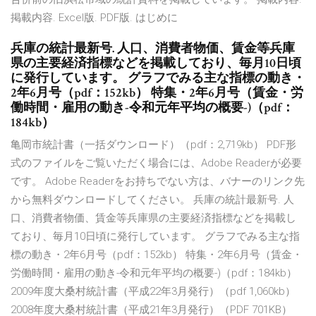
掲載内容. Excel版. PDF版. はじめに
兵庫の統計最新号. 人口、消費者物価、賃金等兵庫
県の主要経済指標などを掲載しており、毎月10日頃
に発行しています。 グラフでみる主な指標の動き・
2年6月号（pdf：152kb） 特集・2年6月号（賃金・労
働時間・雇用の動き-令和元年平均の概要-)（pdf：
184kb）
亀岡市統計書（一括ダウンロード）（pdf：2,719kb） PDF形
式のファイルをご覧いただく場合には、Adobe Readerが必要
です。 Adobe Readerをお持ちでない方は、バナーのリンク先
から無料ダウンロードしてください。 兵庫の統計最新号. 人
口、消費者物価、賃金等兵庫県の主要経済指標などを掲載し
ており、毎月10日頃に発行しています。 グラフでみる主な指
標の動き・2年6月号（pdf：152kb） 特集・2年6月号（賃金・
労働時間・雇用の動き-令和元年平均の概要-)（pdf：184kb）
2009年度大桑村統計書（平成22年3月発行）（pdf 1,060kb）
2008年度大桑村統計書（平成21年3月発行）（PDF 701KB）