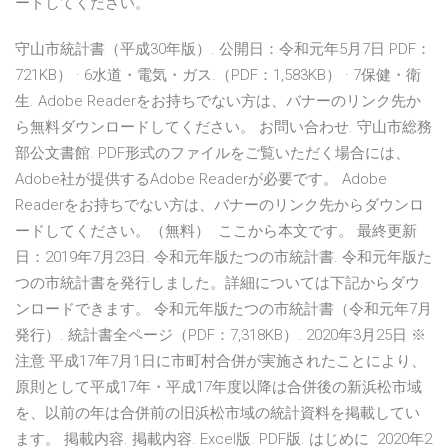
ードしてください。
守山市統計書（平成30年版）. 公開日：令和元年5月7日 PDF：
721KB） · 6水道・電気・ガス.（PDF：1,583KB） · 7保健・衛
生. Adobe Readerをお持ちでない方は、バナーのリンク先か
ら無料ダウンロードしてください。 お問い合わせ. 守山市総務
部公文書館. PDF形式のファイルをご覧いただく場合には、
Adobe社が提供するAdobe Readerが必要です。 Adobe
Readerをお持ちでない方は、バナーのリンク先からダウンロ
ードしてください。（無料） ここから本文です。 最終更新
日：2019年7月23日. 令和元年版たつの市統計書. 令和元年版た
つの市統計書を発行しました。詳細については下記からダウ
ンロードできます。 令和元年版たつの市統計書（令和元年7月
発行）. 統計書全ページ（PDF：7,318KB）. 2020年3月25日 ※
注意 平成17年7月1日に市町村合併が実施されたことにより、
原則として平成17年・平成17年度以降は合併後の新浜松市域
を、以前の年は合併前の旧浜松市域の統計資料を掲載してい
ます。 掲載内容. 掲載内容. Excel版. PDF版. はじめに 2020年2