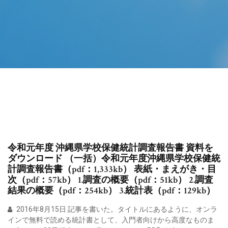
令和元年度 沖縄県学校保健統計調査報告書 資料を
ダウンロード （一括）令和元年度沖縄県学校保健統
計調査報告書（pdf：1,333kb） 表紙・まえがき・目
次（pdf：57kb） 1.調査の概要（pdf：51kb） 2.調査
結果の概要（pdf：254kb） 3.統計表（pdf：129kb）
2016年8月15日 記事を書いた。タイトルにあるように、オンラ
インで無料で読める統計書として、入門者向けから高度なものま