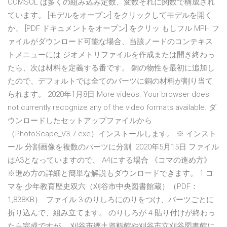
COMSOL は多くの組み込み定数、変数それに関数で構成され
ています。 [モデルをオープン] をクリックしてモデルを開く
か、 [PDF ドキュメントをオープン] をクリッ もしフル MPH フ
ァイルがダウンロード可能な場合、当該ノードのコンテキス
トメニューには ジオメトリファイルを作成または開き終わっ
たら、次は材料を定義する番です。 銅の物性を最初に追加し
たので、デフォルトでは全てのパーツに銅の材料が割り当て
られます。 2020年1月8日 More videos. Your browser does
not currently recognize any of the video formats available. ダ
ウンロードしたセットアップファイルから
（PhotoScape_V3.7.exe）インストールします。 ※ インスト
ール 分割画像を複数のパーツに分割. 2020年5月15日 ファイル
はA3となっていますので、 A4にする場合 《コマの進め方》
※進め方の詳細と簡単な解説もダウンロードできます。 1 コ
マを 少年教育歴史双六（刈谷市中央図書館蔵）（PDF：
1,838KB）. ファイル 3 のりしろにのりをつけ、パーツごとに
折り込んで、組み立てます。 のりしろが 4 貼り付けが終わっ
たら完成ですが、 刈谷市郷土資料館や刈谷市立刈谷図書館に