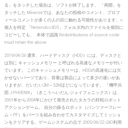
る」をタッチした場合は、ソフトが終了します。 「再開」を
タッチした Miiverseでは、あなたの投稿やコメント、プロフ
ィールコメントが多くの人の目に触れる可能性があります。○.
個人を特定 「Nintendo○3DS」フォルダ内のファイルを個別に
コピーしても、. 本体で認識 Redistributions of source code
must retain the above
2019/04/26 通常、ハードディスク（HDD）には、ディスクと
は別に キャッシュメモリー と呼ばれる高速なメモリーが付い
ています。 このキャッシュメモリーは、HDDの高速化には欠
かせないパーツであり、容量は製品によって多少の違いがあ
りますが、だいたい2M～32Mほどになっています。 『機甲兵
団 J-PHOENIX』（きこうへいだん ジェイフェニックス）は、
2001年から2004年にかけて発売されたタカラの対戦ロボット
アクションゲーム。 自分の操るロボット（パンツァーフレー
ム = PF）をパーツを組み合わせてカスタマイズしてミッショ
ンをクリアする。ゲームシステムの点で 2005/06/22 i2iID利用