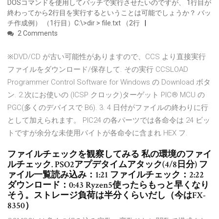
DOSコマンドを使用してバッチで実行させたいのですが、 1行目が
終わってから2行目を実行するということは可能でしょうか？ バッ
チ作成例） （1行目）C:\>dir > file.txt （2行
2 Comments
※DVD/CD が古い可能性がありますので、CCS より直接実行
ファイルをダウンロード/保存して. その実行 CCSLOAD
Programmer Control Software for Windows の Download ボタ
ン. 2.次にお使いの (ICSP クロック)ターゲット PIC® MCU の
PGC(多くのデバイスで B6). 3. 4 日付がファイルの終わりに行
として加えられます。 PIC24 の各パーツでは各命令は 24 ビッ
トですが余分な未使用バイトが各命令に含まれ HEX フ.
ファイルチェックを観察してみる 私の環境のファイ
ルチェック. PSO2アプデタイムアタック(4/8日分) フ
ァイル一覧読み込み：1:21 ファイルチェック：2:22
ダウンロード：0:43 Ryzen5使ったらもっと早くなり
そう。ストレージ負荷は半分くらいだし（今はFX-
8350）