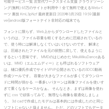
可能サービス一覧 次世代ワークスタイル支援 クラウドソーシ
ング(無料) 65万のサイトが利用中！全て無料で使えるWebパ
ーツ 裏技 KmL3pNzf 最終更新日:2020年3月29日 19:59 [最新
ver]android版フォートナイト非対応の端末でも
フォントに限らず、Web上からダウンロードしたファイルと
いうのは、ファイル容量を軽くするために圧縮されているの
で、使う時には解凍しなくていはいけないのです。 解凍と
は、圧縮されたファイルを元の状態に戻して、使えるように
するという意味です。 MMDのはじめかた MikuMikuDanceある
いは、MMD（エムエムディー）とも呼ばれるソフトウェア
は、樋口優氏作成でサイトVPVP公開されているの3DCG動画
作成ツールです。 容量が大きなファイルが多くてダウンロー
ドに時間が掛かる. 一番多いパターンは画像ファイルを使いす
ぎて重くなるケースかなぁ。 そんなとき、まずは画像を使わ
ずに css で頑張ってみて、無理なら画像を最適化しましょ
う。 3d cadで作成したモデルは基本的には作成したのと同じ
ソフトじゃないと扱えません。 ただ、どのソフトでもデータ