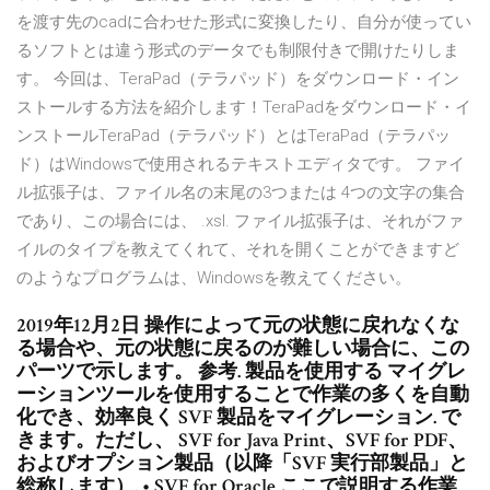
を渡す先のcadに合わせた形式に変換したり、自分が使ってい
るソフトとは違う形式のデータでも制限付きで開けたりしま
す。 今回は、TeraPad（テラパッド）をダウンロード・イン
ストールする方法を紹介します！TeraPadをダウンロード・イ
ンストールTeraPad（テラパッド）とはTeraPad（テラパッ
ド）はWindowsで使用されるテキストエディタです。 ファイ
ル拡張子は、ファイル名の末尾の3つまたは 4つの文字の集合
であり、この場合には、 .xsl. ファイル拡張子は、それがファ
イルのタイプを教えてくれて、それを開くことができますど
のようなプログラムは、Windowsを教えてください。
2019年12月2日 操作によって元の状態に戻れなくな
る場合や、元の状態に戻るのが難しい場合に、この
パーツで示します。 参考. 製品を使用する マイグレ
ーションツールを使用することで作業の多くを自動
化でき、効率良く SVF 製品をマイグレーション. で
きます。ただし、 SVF for Java Print、SVF for PDF、
およびオプション製品（以降「SVF 実行部製品」と
総称します）. • SVF for Oracle ここで説明する作業