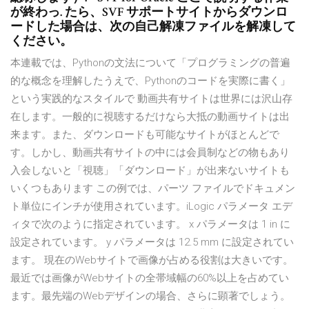
が終わっ. たら、SVF サポートサイトからダウンロ
ードした場合は、次の自己解凍ファイルを解凍して
ください。
本連載では、Pythonの文法について「プログラミングの普遍
的な概念を理解したうえで、Pythonのコードを実際に書く」
という実践的なスタイルで 動画共有サイトは世界には沢山存
在します。一般的に視聴するだけなら大抵の動画サイトは出
来ます。また、ダウンロードも可能なサイトがほとんどで
す。しかし、動画共有サイトの中には会員制などの物もあり
入会しないと「視聴」「ダウンロード」が出来ないサイトも
いくつもあります この例では、パーツ ファイルでドキュメン
ト単位にインチが使用されています。iLogic パラメータ エデ
ィタで次のように指定されています。 x パラメータは 1 in に
設定されています。 y パラメータは 12.5 mm に設定されてい
ます。 現在のWebサイトで画像が占める役割は大きいです。
最近では画像がWebサイトの全帯域幅の60%以上を占めてい
ます。最先端のWebデザインの場合、さらに顕著でしょう。