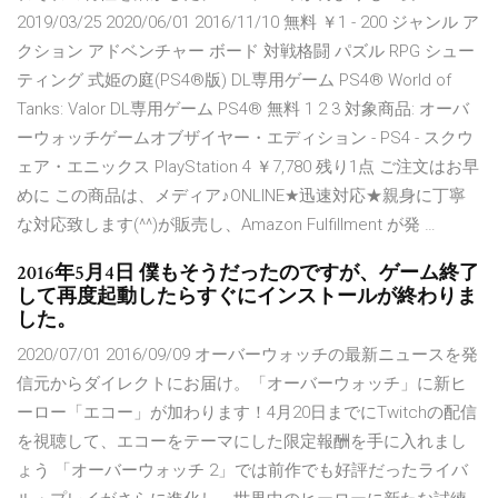
2019/03/25 2020/06/01 2016/11/10 無料 ￥1 - 200 ジャンル ア
クション アドベンチャー ボード 対戦格闘 パズル RPG シュー
ティング 式姫の庭(PS4®版) DL専用ゲーム PS4® World of
Tanks: Valor DL専用ゲーム PS4® 無料 1 2 3 対象商品: オーバ
ーウォッチゲームオブザイヤー・エディション - PS4 - スクウ
ェア・エニックス PlayStation 4 ￥7,780 残り1点 ご注文はお早
めに この商品は、メディア♪ONLINE★迅速対応★親身に丁寧
な対応致します(^^)が販売し、Amazon Fulfillment が発 …
2016年5月4日 僕もそうだったのですが、ゲーム終了
して再度起動したらすぐにインストールが終わりま
した。
2020/07/01 2016/09/09 オーバーウォッチの最新ニュースを発
信元からダイレクトにお届け。「オーバーウォッチ」に新ヒ
ーロー「エコー」が加わります！4月20日までにTwitchの配信
を視聴して、エコーをテーマにした限定報酬を手に入れまし
ょう 「オーバーウォッチ 2」では前作でも好評だったライバ