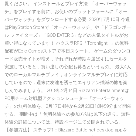
覧ください。 インストールとプレイ方法. 「オーバーウォッ
チ」をプレイする前に、お使いのプラットフォームに「オー
バーウォッチ」をダウンロードする必要 2020年7月10日 今週
はPlayStation Storeで「オーバーウォッチ」や「ドラゴンボー
ル ファイターズ」「GOD EATER 3」などの人気タイトルがお
買い得になっています！ ハクスラRPG「Torchlight II」の無料
配布がEpic Gamesストアで本日スタート。 ゲームのダウンロ
ード販売サイトが増え，それぞれが時期を選ばずにセールを
実施していると，買い逃しの心配も募るというもの。 最大4人
でのローカルマルチプレイ，オンラインマルチプレイに対応
しているので，週末に友達を誘ってエイリアン殲滅の旅を楽
しんでみましょう。 2018年2月14日 Blizzard Entertainmentは
PC用チーム対戦型アクションシューター「オーバーウォッ
チ」の無料体験を、2月17日4時から2月20日16時59分まで開催
する。 期間中は「 無料体験への参加方法は以下の通り。無料
体験の詳細については、特設ページにて公開されている。
【参加方法】 ステップ1：Blizzard Battle.net desktop appを