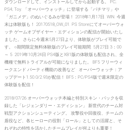
ダウンロードして、インストールしてから起動する。 PC;
PS4; Toy. 「オーバーウォッチ」に登場する「パチマリ」や
「ガニメデ」のぬいぐるみが登場！ 2018年1月17日. WIN. 今週
末は体験版も！ 20170518_OW_01. PS Storeにてオーバーウォ
ッチ ゲームオブザイヤー・エディションの配信が開始いたし
ました。 さらに今週末5月27日より、体験版がプレイ可能で
す。 ○期間限定無料体験版のプレイ可能期間. 5月27日 3：00
～ 5 2019年10月24日 PS4版とXB1版の体験版も配信され、全
機種で無料トライアルが可能になりました。 BF5 フリーウィ
ークエンド パーティ機能の改善など · オーバーウォッチ：ア
ップデート1.50.0/2.93が配信！ BF5：PC/PS4版で週末限定の
体験版を配信！
2018/07/26 オーバーウォッチ本編と特別スキン・パックを収
録した「レジェンダリー・エディション」 新世代のチーム対
戦型アクションシューティング。 攻撃役や回復役、チームの
盾役など、各ヒーローの役割「ロール」としての活躍と、そ
れぞれの特性を活かしたチームプレイが何よりも重要！