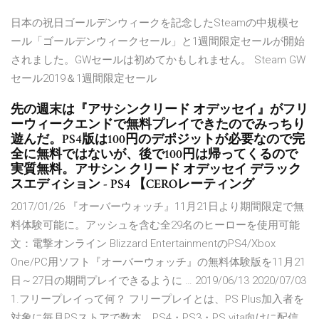
日本の祝日ゴールデンウィークを記念したSteamの中規模セ
ール「ゴールデンウィークセール」と1週間限定セールが開始
されました。GWセールは初めてかもしれません。 Steam GW
セール2019＆1週間限定セール
先の週末は『アサシンクリード オデッセイ』がフリ
ーウィークエンドで無料プレイできたのでみっちり
遊んだ。PS4版は100円のデポジットが必要なので完
全に無料ではないが、後で100円は帰ってくるので
実質無料。アサシン クリード オデッセイ デラック
スエディション - PS4 【CEROレーティング
2017/01/26 『オーバーウォッチ』11月21日より期間限定で無
料体験可能に。アッシュを含む全29名のヒーローを使用可能
文：電撃オンライン Blizzard EntertainmentのPS4/Xbox
One/PC用ソフト『オーバーウォッチ』の無料体験版を11月21
日～27日の期間プレイできるように … 2019/06/13 2020/07/03
1.フリープレイって何？ フリープレイとは、PS Plus加入者を
対象に毎月PSストアで数本、PS4・PS3・PS vita向けに配信