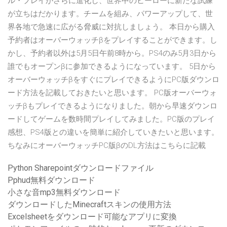
ル・プレイがさらに進化し、世界中のヒーローに新たな試練
が立ちはだかります。チームを組み、パワーアップして、世
界各地で急速に広がる脅威に対抗しましょう。 本日から購入
予約者はオーバーウォッチβをプレイすることができます。し
かし、予約者以外は5月5日午前8時から。PS4のみ5月3日から
誰でもオープンβに参加できるようになっています。 5日から
オーバーウォッチβをすぐにプレイできるようにPC版ダウンロ
ード方法を記載しておきたいと思います。 PC版オーバーウォ
ッチβもプレイできるようになりました。朝から早速ダウンロ
ードしてゲームを数時間プレイしてみました。PC版のプレイ
感想、PS4版との違いを簡単に紹介していきたいと思います。
ちなみにオーバーウォッチPC版βのDL方法はこちらに記載
Python Sharepointダウンロードファイル
Pphud無料ダウンロード
小さな音mp3無料ダウンロード
ダウンロードしたMinecraftスキンの使用方法
Excelsheetをダウンロード可能なアプリに変換