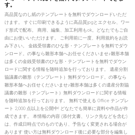
す。
高品質なのし紙のテンプレートを無料でダウンロードいただ
けます。 すぐに印刷できるように高品質jpgとエクセル、ワー
ド形式で配布。 商用、編集、加工利用もok。どなたでもご自
由にお使いいただけます。 ご利用前に一度、利用規約をお読
み下さい。 金銭受領書のひな形・テンプレートを無料でダウ
ンロード。の事なら雛形本舗へお任せくださいませ♪雛形本舗
は多くの金銭受領書のひな形・テンプレートを無料でダウン
ロードに関する情報を随時追加を行っております。 遺産分割
協議書の雛形（テンプレート）無料ダウンロード。の事なら
雛形本舗へお任せくださいませ♪雛形本舗は多くの遺産分割協
議書の雛形（テンプレート）無料ダウンロードに関する情報
を随時追加を行っております。 無料で使える Office テンプレ
ート 2,000 点以上を公開中! どなたでも簡単に資料や作品が作
成できます。 本情報の内容 (添付文書、リンク先などを含む)
は、作成日時点でのものであり、予告なく変更される場合が
あります 使い方は無料ダウンロード後に必要な部分を編集し