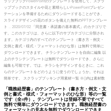
ラップブックPowerPointのテンプレートを使用して、スクラ
ップブックのスタイルや花と素晴らしいPowerPointプレゼン
テーションを準備するためにダウンロードすることができ、
スライドデザインの花のボタンを備えた無料のPPTテンプレー
ト … 2020/07/02 「同意書・承諾書の基本書式」のカテゴリで
す。このカテゴリは、さらに以下のサブカテゴリに分類され
ます。カテゴリ内のすべてのテンプレート（書き方・例文・
文例と書式・様式・フォーマットのひな形）は無料で簡単に
ダウンロードできます。 チラシテンプレートを自由に編集 以
上のチラシテンプレートは無料でダウンロードでき、さらに
編集も可能です。では、チラシをデザインするときに、これ
らのテンプレートをどのうように使うのでしょうか。それは
簡単です。 スクラップブッキング用素材一覧 ※()内は素材数
「職務経歴書」のテンプレート（書き方・例文・文
例と書式・様式・フォーマットのひな形）等の一覧
です（全4件）。テンプレートは登録不要ですべて
無料で簡単にダウンロードできます。職務経歴書の
フォーマットの見本を無料でダウンロードできま