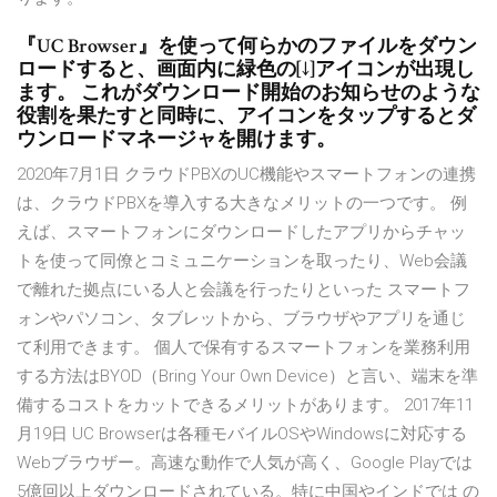
『UC Browser』を使って何らかのファイルをダウン
ロードすると、画面内に緑色の[↓]アイコンが出現し
ます。 これがダウンロード開始のお知らせのような
役割を果たすと同時に、アイコンをタップするとダ
ウンロードマネージャを開けます。
2020年7月1日 クラウドPBXのUC機能やスマートフォンの連携
は、クラウドPBXを導入する大きなメリットの一つです。 例
えば、スマートフォンにダウンロードしたアプリからチャッ
トを使って同僚とコミュニケーションを取ったり、Web会議
で離れた拠点にいる人と会議を行ったりといった スマートフ
ォンやパソコン、タブレットから、ブラウザやアプリを通じ
て利用できます。 個人で保有するスマートフォンを業務利用
する方法はBYOD（Bring Your Own Device）と言い、端末を準
備するコストをカットできるメリットがあります。 2017年11
月19日 UC Browserは各種モバイルOSやWindowsに対応する
Webブラウザー。高速な動作で人気が高く、Google Playでは
5億回以上ダウンロードされている。特に中国やインドでは の