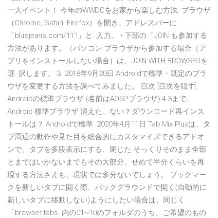
一大イベント！ 今年のWWDCをお家から楽しむ方法. ブラウザ
（Chrome, Safari, Firefox）を開き、アドレスバーに
「bluejeans.com/111」と. 入力。 • 下部の「JOIN も参加する
方法があります。（パソコン ブラウザから参加する場合（ア
プリをインストールしない場合）は、JOIN WITH BROWSERを
選. 択します。 3. 2018年9月20日 Androidで標準・既定のブラ
ウザを変更する方法を調べてみました。 目次 [目次を隠す].
Androidの標準ブラウザ (名前はAOSPブラウザ) 4.3まで;
Android 標準ブラウザ 消えた、ない？ダウンロード再インス
トールは？ Androidで標準 2020年4月11日 Tab Mix Plusは、タ
ブ周辺の動作や見た目を総合的にカスタマイズできるアドオ
ンで、タブを多段表示にする、閉じた そっくりそのまま全部
とまではいかないまでもその大部分、せめて半分くらいを再
現する方法さえも、現状では多分ないでしょう。 ブックマー
クを新しいタブに開く際、バックグラウンドで開く(自動的に
新しいタブに移動しない)ようにしたい場合は、同じく
「browser.tabs. 内の01~10のフォルダのうち、ご希望のもの