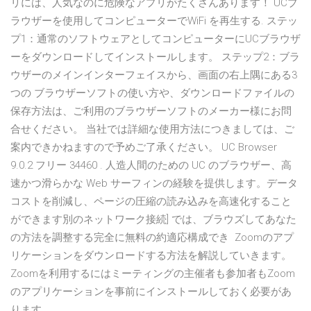
リには、人気なのに危険なアプリがたくさんあります！ UCブ
ラウザーを使用してコンピューターでWiFi を再生する. ステッ
プ1：通常のソフトウェアとしてコンピューターにUCブラウザ
ーをダウンロードしてインストールします。 ステップ2：ブラ
ウザーのメインインターフェイスから、画面の右上隅にある3
つの ブラウザーソフトの使い方や、ダウンロードファイルの
保存方法は、ご利用のブラウザーソフトのメーカー様にお問
合せください。 当社では詳細な使用方法につきましては、ご
案内できかねますので予めご了承ください。 UC Browser
9.0.2 フリー 34460 . 人造人間のための UC のブラウザー、高
速かつ滑らかな Web サーフィンの経験を提供します。データ
コストを削減し、ページの圧縮の読み込みを高速化すること
ができます別のネットワーク接続] では、ブラウズしてあなた
の方法を調整する完全に無料の約適応構成でき Zoomのアプ
リケーションをダウンロードする方法を解説していきます。
Zoomを利用するにはミーティングの主催者も参加者もZoom
のアプリケーションを事前にインストールしておく必要があ
ります。