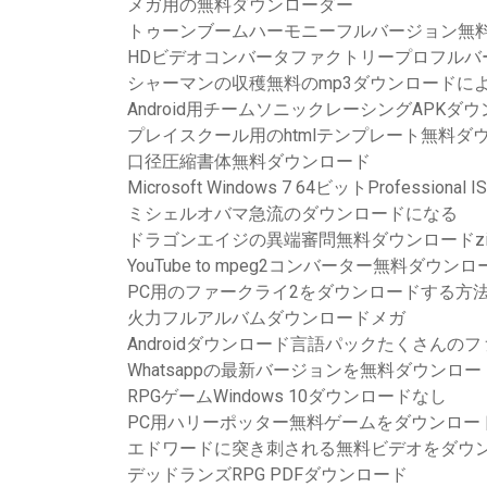
メガ用の無料ダウンローダー
トゥーンブームハーモニーフルバージョン無
HDビデオコンバータファクトリープロフルバ
シャーマンの収穫無料のmp3ダウンロードによ
Android用チームソニックレーシングAPKダ
プレイスクール用のhtmlテンプレート無料ダ
口径圧縮書体無料ダウンロード
Microsoft Windows 7 64ビットProfession
ミシェルオバマ急流のダウンロードになる
ドラゴンエイジの異端審問無料ダウンロードzi
YouTube to mpeg2コンバーター無料ダウンロ
PC用のファークライ2をダウンロードする方
火力フルアルバムダウンロードメガ
Androidダウンロード言語パックたくさんの
Whatsappの最新バージョンを無料ダウンロー
RPGゲームWindows 10ダウンロードなし
PC用ハリーポッター無料ゲームをダウンロー
エドワードに突き刺される無料ビデオをダウ
デッドランズRPG PDFダウンロード