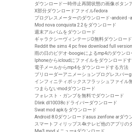
ダウンロード一時停止再開状態の画像ボタン
X部分ダウンロードファイルfedora
プログレスメーターのダウンロード-andoird -app 
Mod nova conquista 2.2をダウンロード
週末アルバムをダウンロード
ギャラクシーヴィンテージD無料ダウンロード
Reddit the sims 4 pc free download full versio
雨の日のビデオ-boogieによるmp4のダウン
Iphoneからicloudにファイルをダウンロード
電子メールからmp4をダウンロードする方法
プリローダーアニメーションプログレスバーg
インフィニティボックスフラッシュファイル
つまらないmodダウンロード
フォレスト・ガンプを無料でダウンロード
Dlink dl10038cドライバーダウンロード
Swat mod apkをダウンロード
Android 8.0ダウンロードasus zenfone ar
スマートフィリップス4kテレビ他のアプリの
Mw3 modメニュー+ダウンロード