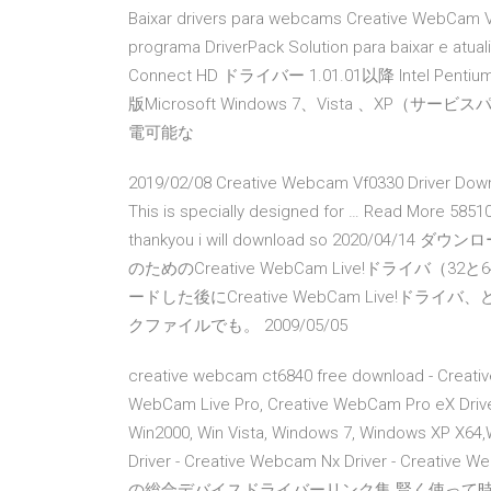
Baixar drivers para webcams Creative WebCam Vi
programa DriverPack Solution para baixar e atua
Connect HD ドライバー 1.01.01以降 Intel 
版Microsoft Windows 7、Vista 、XP（
電可能な
2019/02/08 Creative Webcam Vf0330 Driver Down
This is specially designed for … Read More 585100
thankyou i will download so 2020/04/
のためのCreative WebCam Live!ドライ
ードした後にCreative WebCam Live
クファイルでも。 2009/05/05
creative webcam ct6840 free download - Creative
WebCam Live Pro, Creative WebCam Pro eX Driver
Win2000, Win Vista, Windows 7, Windows XP X64
Driver - Creative Webcam Nx Driver - Creat
の総合デバイスドライバーリンク集 賢く使って