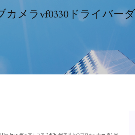
メラvf0330ドライバーダウン
降 Intel Pentium デュアルコア 2.4GHz同等以上のプロセッサー ※1 日