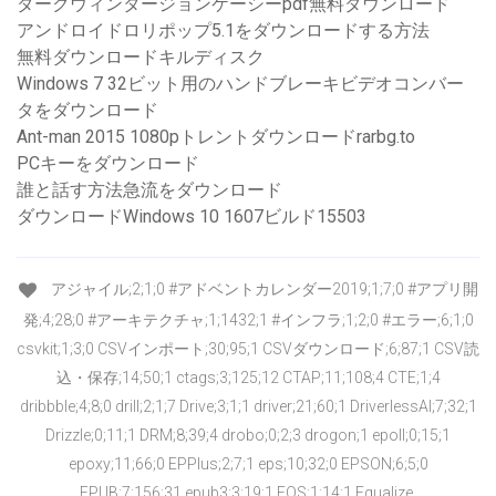
ダークウィンタージョンケーシーpdf無料ダウンロード
アンドロイドロリポップ5.1をダウンロードする方法
無料ダウンロードキルディスク
Windows 7 32ビット用のハンドブレーキビデオコンバー
タをダウンロード
Ant-man 2015 1080pトレントダウンロードrarbg.to
PCキーをダウンロード
誰と話す方法急流をダウンロード
ダウンロードWindows 10 1607ビルド15503
アジャイル;2;1;0 #アドベントカレンダー2019;1;7;0 #アプリ開
発;4;28;0 #アーキテクチャ;1;1432;1 #インフラ;1;2;0 #エラー;6;1;0
csvkit;1;3;0 CSVインポート;30;95;1 CSVダウンロード;6;87;1 CSV読
込・保存;14;50;1 ctags;3;125;12 CTAP;11;108;4 CTE;1;4
dribbble;4;8;0 drill;2;1;7 Drive;3;1;1 driver;21;60;1 DriverlessAI;7;32;1
Drizzle;0;11;1 DRM;8;39;4 drobo;0;2;3 drogon;1 epoll;0;15;1
epoxy;11;66;0 EPPlus;2;7;1 eps;10;32;0 EPSON;6;5;0
EPUB;7;156;31 epub3;3;19;1 EQS;1;14;1 Equalize