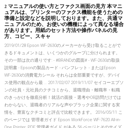
2 マニュアルの使い方とファクス画面の見方 本マニ
ュアルは、プリンターのファクス機能を使うための
準備と設定などを説明しております。また、共通マ
ニュ アルのため、お使いの機種によって異なる場合
があります。用紙のセット方法や操作パネルの見
方、コピー、スキャ
2019/01/28 Epson WF-2630のメーカーから受け取ることがで
きるドキュメントは、いくつかのグループに分けられます。
その一部は次の通りです: - #BRANDの図面# - WF-2630の取扱
説明書 - Epsonの製品カード - パンフレット - またはEpson
WF-2630の消費電力シール それらは全部重要ですが、デバイ
ス使用の観点から最 … 2017/02/07 2019/11/07 セイコーエプソ
ンの社員・元社員のクチコミから、退職理由・離職率・転職
のきっかけを徹底分析！就活の面接・選考やOB訪問だけでは
わからない、退職者のリアルな声やブラック企業に関する実
情を、豊富なクチコミと評点で比較できます。 2016/05/11 こ
のページでは 管理者ガイド Epson WorkForce WF-7620 All-in-
One Printer. PDF 管理者ガイド がある 56 ページとそのサイズ