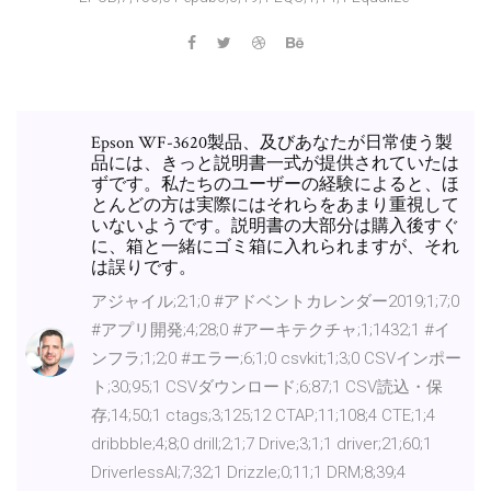
Epson WF-3620製品、及びあなたが日常使う製
品には、きっと説明書一式が提供されていたは
ずです。私たちのユーザーの経験によると、ほ
とんどの方は実際にはそれらをあまり重視して
いないようです。説明書の大部分は購入後すぐ
に、箱と一緒にゴミ箱に入れられますが、それ
は誤りです。
アジャイル;2;1;0 #アドベントカレンダー2019;1;7;0
#アプリ開発;4;28;0 #アーキテクチャ;1;1432;1 #イ
ンフラ;1;2;0 #エラー;6;1;0 csvkit;1;3;0 CSVインポー
ト;30;95;1 CSVダウンロード;6;87;1 CSV読込・保
存;14;50;1 ctags;3;125;12 CTAP;11;108;4 CTE;1;4
dribbble;4;8;0 drill;2;1;7 Drive;3;1;1 driver;21;60;1
DriverlessAI;7;32;1 Drizzle;0;11;1 DRM;8;39;4