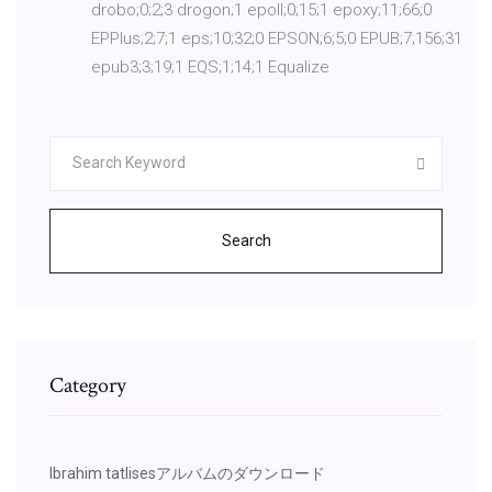
drobo;0;2;3 drogon;1 epoll;0;15;1 epoxy;11;66;0
EPPlus;2;7;1 eps;10;32;0 EPSON;6;5;0 EPUB;7;156;31
epub3;3;19;1 EQS;1;14;1 Equalize
Search
Category
Ibrahim tatlisesアルバムのダウンロード