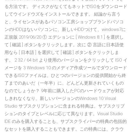
る方法です。 ディスクがなくてもネットでISOをダウンロード
してウインドウズをインストールできます。 結論から言う
と、ライセンスがあるパソコン工房ショップブランドパソコ
ンのHDDはないパソコンに、新しいHDDつけて、windows7に
正規版 2019/06/20 ① エデションに [ Windows 8.1 ] を選択し
て [ 確認 ] ボタンをクリックします。次に ② 言語に日本語使
用なら [ 日本語 ] を選択して [ 確認 ] ボタンをクリックしま
す。 2 32 / 64 bit より使用のバージョンをクリックして ISO イ
メージを 3 Windows 10 のメディア作成ツールでダウンロード
できるISOファイルは、ひとつのバージョンの提供開始から終
了までのあいだ（一年半）に、どんどん更新されていくもの
なのでしょうか？ 9年前に購入したPCのハードウェアが対応
しきれなくなり、新しいバージョンのWindows 10 Visual
Studio サブスクリプションに含まれる特典は、サブスクリプ
ションのタイプとレベルに応じて異なります。Visual Studio
IDE のみを購入することも、サブスクライバーの特典の包括的
なセットを購入することもできます。この特典には、クラウ