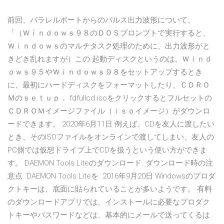
前回、パラレルポートからのパルス出力波形について、
「（Ｗｉｎｄｏｗｓ９８のＤＯＳプロンプトで実行すると、
Ｗｉｎｄｏｗｓのマルチタスク処理のために、出力波形がと
きどき乱れますが）この 起動ディスクというのは、Ｗｉｎｄ
ｏｗｓ９５やＷｉｎｄｏｗｓ９８をセットアップするとき
に、最初にハードディスクをフォーマットしたり、ＣＤＲＯ
Ｍのｓｅｔｕｐ． fdfullcd.isoをクリックするとフルセットの
ＣＤＲＯＭイメージファイル（ｉｓｏイメージ）がダウンロ
ードできます。 2020年6月11日 例えば、CDを友人に渡したい
とき、そのISOファイルをオンラインで渡してしまい、友人の
PC側では仮想ドライブ上でCDを扱うという使い方ができま
す。 DAEMON Tools Liteのダウンロード. ダウンロード時の注
意点. DAEMON Tools Liteを 2016年9月20日 Windowsのプロダ
クトキーは、底面に貼られていることが多いようです。 有料
のダウンロードアプリでは、インストールに必要なプロダク
トキーやパスワードなどは、基本的にメールで送ってくるは