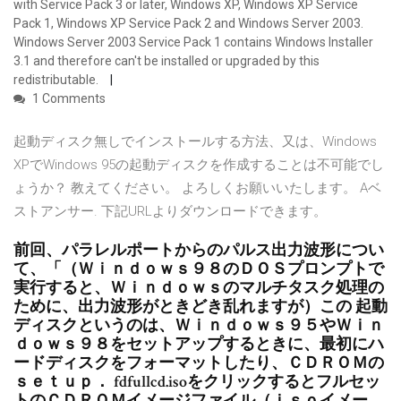
with Service Pack 3 or later, Windows XP, Windows XP Service
Pack 1, Windows XP Service Pack 2 and Windows Server 2003.
Windows Server 2003 Service Pack 1 contains Windows Installer
3.1 and therefore can't be installed or upgraded by this
redistributable.
1 Comments
起動ディスク無しでインストールする方法、又は、Windows
XPでWindows 95の起動ディスクを作成することは不可能でし
ょうか？ 教えてください。 よろしくお願いいたします。 Aベ
ストアンサー. 下記URLよりダウンロードできます。
前回、パラレルポートからのパルス出力波形につい
て、「（Ｗｉｎｄｏｗｓ９８のＤＯＳプロンプトで
実行すると、Ｗｉｎｄｏｗｓのマルチタスク処理の
ために、出力波形がときどき乱れますが）この 起動
ディスクというのは、Ｗｉｎｄｏｗｓ９５やＷｉｎ
ｄｏｗｓ９８をセットアップするときに、最初にハ
ードディスクをフォーマットしたり、ＣＤＲＯＭの
ｓｅｔｕｐ． fdfullcd.isoをクリックするとフルセッ
トのＣＤＲＯＭイメージファイル（ｉｓｏイメー