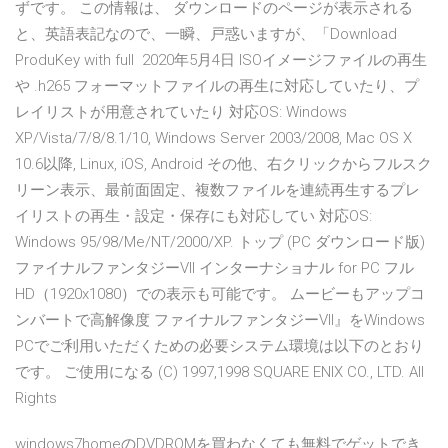
ずです。 この情報は、 ダウンロードのページが表示される
と、英語表記なので、一瞬、戸惑いますが、「Download
ProduKey with full 2020年5月4日 ISOイメージファイルの再生
や .h265 フォーマットファイルの再生に対応していたり、プ
レイリストが用意されていたり 対応OS: Windows
XP/Vista/7/8/8.1/10, Windows Server 2003/2008, Mac OS X
10.6以降, Linux, iOS, Android その他、右クリックからフルスク
リーン表示、最前面固定、複数ファイルを連続再生するプレ
イリストの再生・設定・保存にも対応してい 対応OS:
Windows 95/98/Me/NT/2000/XP. トップ (PC ダウンロード版)
ファイナルファンタジーVII インターナショナル for PC フル
HD（1920x1080）での表示も可能です。 ムービーもアップコ
ンバートで高解像度 ファイナルファンタジーVII』をWindows
PCでご利用いただくための必要システム環境は以下のとおり
です。 ご使用になる (C) 1997,1998 SQUARE ENIX CO., LTD. All
Rights
windows7homeのDVDROMを買わなくても無料でゲットでき