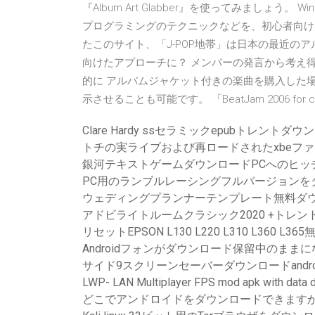
『Album Art Glabber』を使ってみましょう。
プログラミングのテクニックなどを、初心者向けに
たこのサイト、「J-POP地帯」は日本の最近のア
向けたアプローチに？ メンバーの発言から考え
的に アルバムジャケット付きの楽曲を購入した
示させることも可能です。 「BeatJam 2006 for carr
Clare Hardy ssセラミックepubトレントダ
トチの実ライブおよび再ロードされたxbeフ
銀河テキストゲームダウンロードPCへのヒッ
PC用のランブルレーシングフルバージョンを
ウェディングプランナーテンプレート無料ダ
アドビライトルームクラシック2020 +トレ
リセットEPSON L130 L220 L310 L360 L
Androidフォンがダウンロード保留中のまま
サイド9スクリーンセーバーダウンロードandro
LWP- LAN Multiplayer FPS mod apk with data 
どこでアンドロイドをダウンロードできます