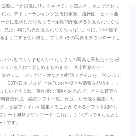
する際に「元画像にリンクさせて」を選ぶと、今までどおり
ンクイン。デイリーランキングは毎日更新。流行曲・ヒット曲
のトークに投稿した写真って一定期間が過ぎると見られなくな
見たい時に写真が見られなくならないように、LINE標準
るようにする使い方と、プラスαその写真をダウンロードし
ルバムをつくりませんか？たくさんの写真も最短たった5分
ションを入れて楽しめるものまで。 音楽配信サイト
ータやミュージックビデオなどの動画ファイルを、PCレスで
BBTV日本ブログ | YouTuberお役立ち情報を発信中！ +
、悩ましいですよね。著作権の問題があるので、どんな音楽を
無料音楽作成・編集ソフト一覧。作成した音源を編集した
ど、音楽ファイルを編集することができるソフトを紹介し
ンプレート無料ダウンロード. これは、シンプルできちんとし
ートです。