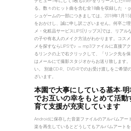
デビュー1年にして5枚ものEPをリリースしたmile
る。数々のヒット曲を含む全18曲を収録した ・g
シュゲームの一部につきましては、2018年1月
をおかけし、誠に申し訳ございません。何卒ご理
メ・化粧品サービスLIPS[リップス]では、リ
の子や有名人のメイク方法がわかります。コスメ
メを探すならLIPSで♪ → mp3ファイルに直接
るリンクの上で右クリックして、「リンク先を保存
はメールにて撮影スタジオからお送り致します。
い。 別途CD-R、DVD-Rでのお受け渡しをご
ざいます。
本園で大事にしている基本-明幸
でお互いの幸をもとめて活動す
育て支援が充実しています
Androidに保存した音楽ファイルのアルバム
楽を再生しているとどうしてもアルバムアートを