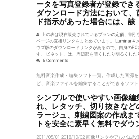
ータを写真登録者が登録でき
ダウンロード方法において、
ド指示があった場合には、該
上の表は現在販売されているプランの定価、割引
ページの直接リンクをまとめています。 Luminar 4 
ウズ版のダウンロードリンクがあるので、自身のPC
す。 ビネット」は、周辺部を暗くしたり明るくした
6 Comments
無料音楽作成・編集ソフト一覧。作成した音源を
ど、音楽ファイルを編集することができるソフト
シンプルで使いやすい画像編
れ、レタッチ、切り抜きなど
ラージュ、刺繍図案の作成ま
トを安全に素早く無料でダウ
2011/05/01 2018/10/02 画像リンク