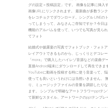
グの設定＞投稿設定」です。 画像を記事に挿入
画像URLにリンクされます。 最新曲が多数ラ
をレコチョクでダウンロード。シングル LINE
ってしまうって、みなさんご存知ですか？今日は、
機能のアルバムを使って、いつでも写真が見られ
てフォト
結婚式や披露宴の写真でフォトブック・フォトア
レイアウトできるものから、じっくりとデコレー
「mora」で購入したハイレゾ音源などの楽曲デ
直接Android端末にダウンロードして再生できます。 
YouTubeに動画を投稿する時に使う音楽って
使っても良いというわけには当然いきません。 
り、ミュージックファイルの音量を調節したりな
ます。 シンプルで明確なアートフラワーpptテ
て新鮮なスタイル、アートワークのpptテンプレ