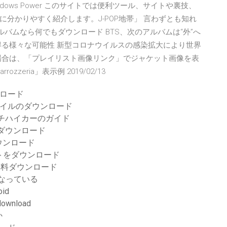
 Windows Power このサイトでは便利ツール、サイトや裏技、
分かりやすく紹介します。J-POP地帯」 言わずとも知れ
ルバムなら何でもダウンロード BTS、次のアルバムは“外”へ
得る様々な可能性 新型コロナウイルスの感染拡大により世界
場合は、「プレイリスト画像リンク」でジャケット画像を表
ozzeria」表示例 2019/02/13
ウンロード
ァイルのダウンロード
チハイカーのガイド
ダウンロード
ウンロード
ントをダウンロード
365無料ダウンロード
になっている
id
download
か