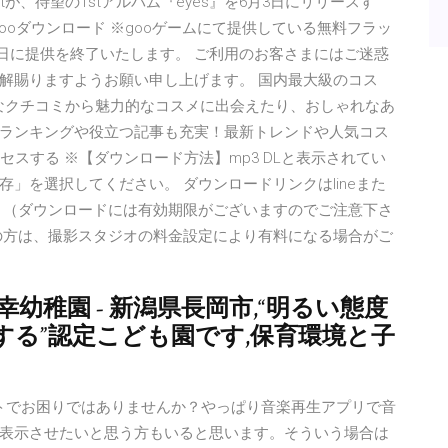
tが、待望の1stアルバム『eyes』を6月3日にリリースす
ooダウンロード ※gooゲームにて提供している無料フラッ
15日に提供を終了いたします。 ご利用のお客さまにはご迷惑
解賜りますようお願い申し上げます。 国内最大級のコス
アルなクチコミから魅力的なコスメに出会えたり、おしゃれなあ
ランキングや役立つ記事も充実！最新トレンドや人気コス
アクセスする ※【ダウンロード方法】mp3 DLと表示されてい
」を選択してください。 ダウンロードリンクはlineまた
 （ダウンロードには有効期限がございますのでご注意下さ
希望の方は、撮影スタジオの料金設定により有料になる場合がご
幼稚園 - 新潟県長岡市,“明るい態度
る”認定こども園です,保育環境と子
アートでお困りではありませんか？やっぱり音楽再生アプリで音
表示させたいと思う方もいると思います。そういう場合は