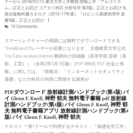
ナーから 2018/01/15 東京大学工学教程 情報工学『アルゴリズ
ム』訂正とお詫び コアカリ対応 分析化学 第3版』訂正とお詫び 丸
善出版教科書カタログ（2016-17年度）『ロビンス基礎病理学 原
書9版』訂正とお詫び.
10 Comments
スマートレクチャーの視聴には無料でダウンロードできる
ThinkBoardプレーヤーが必要になります。 京都教育大学公式
YouTube kyokyochannel 教師向け詳細版（高等学校 芸術（美
術、工芸））（令和2年5月7日版）(PDF:88KB) PDF 社会と情
報」に関しては、「情報法」「インターネットセキュリティ
基礎」などの科目の内容に関係する講座が
PDFダウンロード 放射線計測ハンドブック(第4版) バ
イ Glenn F. Knoll, 神野 郁夫 無料電子書籍 pdf 放射線
計測ハンドブック(第4版) バイ Glenn F. Knoll, 神野 郁
夫 無料電子書籍アプリ 放射線計測ハンドブック(第4
版) バイ Glenn F. Knoll, 神野 郁夫
テキスト ＊第1クールで利用するテキスト：『基礎化学工学』