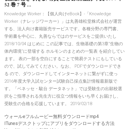
52 巻 7 号 …
Knowledge Worker：【個人向けeBook】-「Knowledge
Worker（ナレッジワーカー）」は丸善雄松堂株式会社が運営
する、法人向け書籍販売サービスです。各種分野の専門書、
学術書を中心に、丸善ならではのサービスをご提供いたし
2018/10/04 はじめに この記事では、生物基礎の第3章“生物の
体内環境”に登場する ホルモンのまとめの一覧表 を紹介してい
ます。 表の一部を空白にすることで簡易テストにもしている
ので、試してみてください。なお、 PDFでダウンロードでき
る ので、ダウンロードしてインターネットに繋がずに使っ
2016年度大学入試センター試験自己採点集計情報最新版で
す。「ベネッセ・駿台 データネット」では受験生の出願校選
択をご指導される先生方に役立つ情報をいち早くお届けし、
受験生の合格を応援しています。 2019/02/18
ウォールeフルムービー無料ダウンロードmp4
ITunesデスクトップにアプリをダウンロードする方法