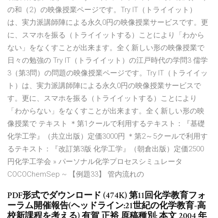
の和（2）の映像授業ページです。Try IT（トライイット）
は、実力派講師陣による永久0円の映像授業サービスです。更
に、スマホを振る（トライイットする）ことにより「わから
ない」をなくすことが出来ます。全く新しい形の映像授業で
日々の勉強の Try IT（トライイット）の江戸時代の学問3 儒学
3（第3問）の問題の映像授業ページです。Try IT（トライイッ
ト）は、実力派講師陣による永久0円の映像授業サービスで
す。更に、スマホを振る（トライイットする）ことにより
「わからない」をなくすことが出来ます。全く新しい形の映
像授業で テキスト ＊第1クールで利用するテキスト：『基礎
化学工学』（共立出版）定価3000円 ＊第2～5クールで利用す
るテキスト：『改訂第3版 化学工学』（朝倉出版）定価2500
円化学工学会 » パーソナル化学プロセスシミュレータ
COCOChemSep ~ 【例題33】 管内流れの
PDF形式でダウンロード (474K) 第11回化学教育フォ
ーラム開催報告(ヘッドライン:21世紀の化学教育-高
校新課程を考える) 有賀 正裕 原稿種別: 本文 2004 年