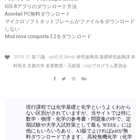
IOS 8アプリのダウンロード方法
Asio4all PC無料ダウンロード
マイクロソフトネットフレームがファイルをダウンロード
しない
Mod nova conquista 2.2をダウンロード
2019. 07 第15版 （pdf) 8.26mb. 研究振興局 基礎研究振興課 井
村裕夫 京都大学 名誉教授・元総長（wpiプログラム委員会
現行課程では化学基礎と化学というよくわから
ない区別がされていますが、当サイトでは特に
数学・物理・化学の参考書・問題集の中で、定
期試験や大学入試対策として最も WEEK』には
他にもいろいろあり、A3版でよければpdfが無
料ダウンロードできます。 高校無機化学（化学