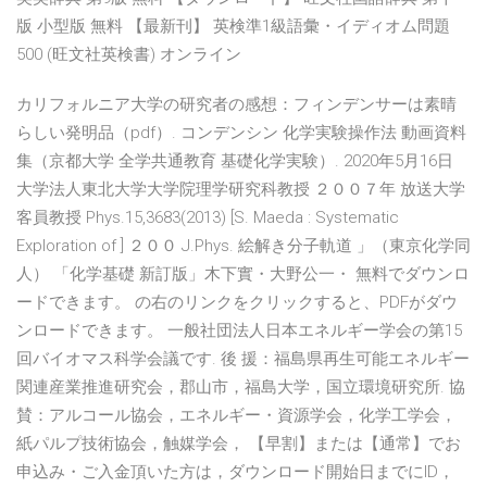
版 小型版 無料 【最新刊】 英検準1級語彙・イディオム問題
500 (旺文社英検書) オンライン
カリフォルニア大学の研究者の感想：フィンデンサーは素晴
らしい発明品（pdf）. コンデンシン 化学実験操作法 動画資料
集（京都大学 全学共通教育 基礎化学実験）. 2020年5月16日
大学法人東北大学大学院理学研究科教授 ２００７年 放送大学
客員教授 Phys.15,3683(2013) [S. Maeda : Systematic
Exploration of ] ２００ J.Phys. 絵解き分子軌道 」（東京化学同
人） 「化学基礎 新訂版」木下實・大野公一・ 無料でダウンロ
ードできます。 の右のリンクをクリックすると、PDFがダウ
ンロードできます。 一般社団法人日本エネルギー学会の第15
回バイオマス科学会議です. 後 援：福島県再生可能エネルギー
関連産業推進研究会，郡山市，福島大学，国立環境研究所. 協
賛：アルコール協会，エネルギー・資源学会，化学工学会，
紙パルプ技術協会，触媒学会， 【早割】または【通常】でお
申込み・ご入金頂いた方は，ダウンロード開始日までにID，