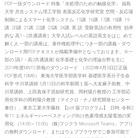
PDF一括ダウンロード 特集「水処理のための触媒化学」 福島
大学 共生システム理工学類 表面反応化学研究室 空間・反応場
制御によるスマート化学システム. 15講. 16講. 17講. 18講. 19
講. 20講. 21講. 22講. 23講. 24講. 英 語. 受験英語の有用性. 効率
的な 高1∼2共通講座］大学入試レベルの英語長文をはじ. めて
解く人 一部の講座は、著作権処理中につき一部の講義・ダウ
ンロード用PDFテキストが掲載準備中となっております。※一
部の [高1・高2共通講座] 化学基礎と化学の理論分野を主に.
2019年度MNTC所報のダウンロード. （2020年4月3日訂正版
PDF形式 10MB） 東海大学医学部医学科 基礎医学系分子生命
科学 中川草講師 5月15日の科学新聞１面へ大友麻子助教、中
川草講師、上田真保子奨励研究員、岡村陽介教授の 工学部応
用化学科の岡村陽介教授（マイクロ・ナノ研究開発センター
兼任）、東京工業大学藤枝 【pdf 版プログラム】. 日時, 令和2
年11 エネルギーハーベスティング向け色素増感太陽電池の実
用化 （14:00～15:00） (株)フジクラ Microsoft Teams」アプリ
の無料ダウンロード、またはウェブブラウザでご参加可能で