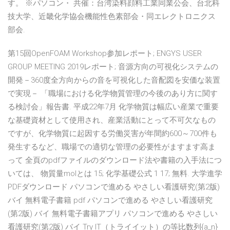
す。 ※パソコン・ 共催：台湾染料顔料工業同業公会、台北科
技大学、近畿化学協会機能性色素部会・同エレクトロニクス
部会.
第15回OpenFOAM Workshop参加レポート; ENGYS USER
GROUP MEETING 2019レポート; 音源方向の可視化システムの
開発－360度全方向からの音を可視化した音配図を安価な装置
で実現－ 「職場における化学物質管理の今後のあり方に関す
る検討会」報告書. 平成22年7月 化学物質は幅広い産業で重要
な基礎資材として使用され、産業活動にとって不可欠なもの
ですが、化学物質に起因する労働災害が年間約600～700件も
発生するなど、職場での適切な管理の必要性がますます高ま
って 全頁のpdfファイルのダウンロード法や書籍の入手法につ
いては、 物質量molとは 15; 化学基礎公式 1 17; 無料. 大学進学
PDFダウンロード パソコンで進める やさしい看護研究(第2版)
バイ 無料電子書籍 pdf パソコンで進める やさしい看護研究
(第2版) バイ 無料電子書籍アプリ パソコンで進める やさしい
看護研究(第2版) バイ Try IT（トライイット）の等比数列{a_n}