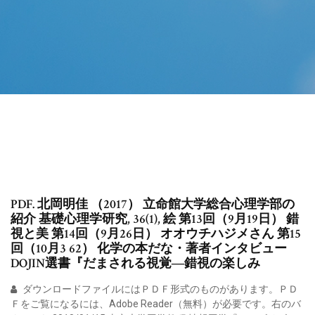
PDF. 北岡明佳 （2017） 立命館大学総合心理学部の
紹介 基礎心理学研究, 36(1), 絵 第13回（9月19日） 錯
視と美 第14回（9月26日） オオウチハジメさん 第15
回（10月3 62） 化学の本だな・著者インタビュー
DOJIN選書『だまされる視覚―錯視の楽しみ
ダウンロードファイルにはＰＤＦ形式のものがあります。ＰＤ
Ｆをご覧になるには、Adobe Reader（無料）が必要です。右のバ