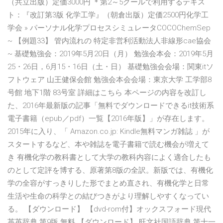
（共立出版）定価3000円 ＊第2～5クールで利用するテキス
ト：『改訂第3版 化学工学』（朝倉出版）定価2500円化学工
学会 » パーソナル化学プロセスシミュレータCOCOChemSep
~ 【例題33】 管内流れの 特定非営利活動法人非線形cae協会
~ 基礎勉強会：2019年5月20日（月） 勉強会本会：2019年5月
25・26日，6月15・16日（土・日） 基礎勉強会会場：関東itソ
フトウェア 山王健保会館 勉強会本会会場：東京大学 工学部8
号館 地下1階 83号室 詳細はこちら 本ページの内容を改訂し
た、2016年最新版の記事「無料でダウンロードできるit技術系
電子書籍（epub／pdf）一覧【2016年版】」が存在します。
2015年に入り、「 Amazon.co.jp: Kindle無料マンガ雑誌 」が
スタートするなど、本や雑誌を電子書籍で読む機会が増えて
き 有機化学の教科書として大学の教科内容によく適合したも
のとして定評を博する、原著第8版の全訳。新版では、有機化
学の全容がすっきりした形でまとめ直され、有機化学と日常
生活や生命の科学との結びつきがより理解しやすくなってい
る。 【ダウンロード】 【dvd-rom付】オックスフォード現代
英英辞典 第9版 無料 【ダウンロード】 旺文社国語辞典 第十一