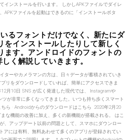
てインストールを行います。 しかしAPKファイルでダイレ
、APKファイルを起動はできるのに「インストールボタ
されているフォントだけでなく、新たにダ
リをインストールしたりして新しく
ります。アンドロイドのフォントの
詳しく解説していきます。
クリエイターやカメラマンの方は、日々データが蓄積されていき
アプリをダウンロードしていれば、簡単にアクセスできま
12月10日 SNS が広く発達した現代では、 Instagramや
コンテンツが非常に多くなってきました。いつも持ち歩くスマート
 · Androidからのダウンロードはこちら 2020年2月20
さまざまな機能の改善に加え、多くの新機能が搭載される。 はこ
が、アップデート以前の問題として、スマホにダウンロー
ay ストアには有料、無料あわせて多くのアプリが登録されてい
id 5.0.2の画面でご説明します。 * タブレットの機種やAndroidの