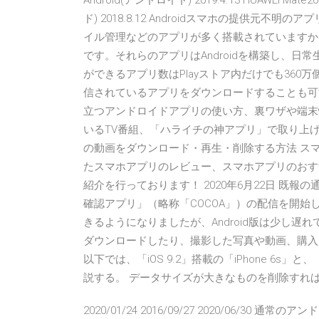
Android(アンドロイド) 2019.4.13 HUAWEI M
ド) 2018.8.12 Androidスマホの提供元
イル管理などのアプリが多く搭載されていますか？
です。それらのアプリはAndroidを構築し、日常
ができるアプリ数はPlayストア内だけでも360万個
信されているアプリをダウンロードすることも可
立つアンドロイドアプリの使い方、裏ワザや端末
いるTV番組、「ハライチの神アプリ」で取り上げ
の動画をダウンロード・再生・削除する方法 ス
たスマホアプリのレビュー、スマホアプリのおすす
紹介を行っております！ 2020年6月22日 既
確認アプリ」（略称「COCOA」）の配信を開始
きるようになりましたが、Android版は少し遅れて
ダウンロードしたり、撮影した写真や動画、購入
以下では、「iOS 9.2」搭載の「iPhone 6s」と、「
説する。 データサイズが大きなものを削除すれ
2020/01/24 2016/09/27 2020/06