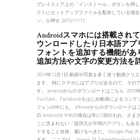
プレイストア上の「インストール」ボタンを押し
クトにセットアップファイルを配布している場合
ン」が押せ 2015/11/12
Androidスマホには搭載
ウンロードしたり日本語アプ
フォントを追加する機能があ
追加方法や文字の変更方法を
2019年12月1日 動画や写真を多く使う動画
ます。 特にスマホにはアプリがあるので、その
す。 androidからのダウンロードはこちら 2019年
YouTube、Facebookをはじめ動画による
フォンの中にも、 iPhoneからのダウンロードはこちら
日 Androidスマホの場合は年に1回行われ、
こに含まれない「提供元が不明のアプリ」もある
ドすること自体、避けるべきだ。 Google Pl
ます。 ここでは、 Xperia Z4 TabletのAndro