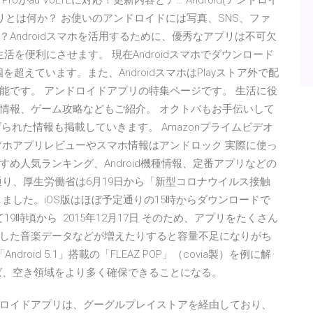
ate20 Proがau VoLTEに対応！更新内容とア… Android(アンドロイ
不明のアプリとは何か？ お使いのアンドロイドには写真、SNS、ファ
Androidスマホを活用するために、優秀なアプリは不可欠
生活を便利にさせます。 現在Androidスマホでダウンロード
を超えています。また、AndroidスマホはPlayストア外で配
能です。 アンドロイドアプリの特集ページです。 生活に役
情報、ゲーム攻略などもご紹介。 オクトバもお手伝いして
られた情報も掲載していきます。 Amazonプライムビデオ
マホアプリレビューやスマホ情報はアンドロック 実際に使っ
め人気ランキング、Android機種情報、定番アプリなどの
報の通り、厚生労働省は6月19日から「新型コロナウイルス接触
しました。iOS版はほぼ予定通りの15時からダウンロードで
19時頃から 2015年12月17日 そのため、アプリをたくさん
した音楽データなどが増えたりすると容量不足になりがち
Android 5.1」搭載の「FLEAZ POP」（covia製）を例に解
ば、空き領域をより多く確保できることになる。
/30 通常のアンドロイドアプリは、グーグルプレイストアを経由しており、