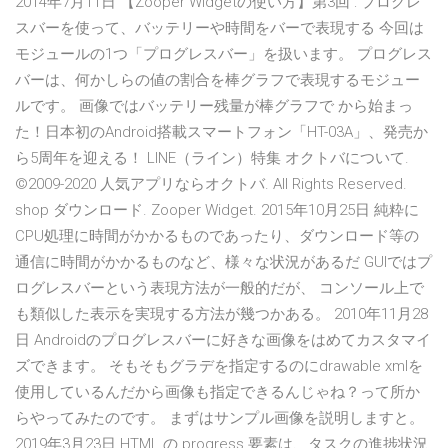
2014年7月11日 【Zooper Widgetの使い方】第3回 : プログレ
スバーを使って、バッテリーや時間をバーで表現する 今回は
モジュールの1つ「プログレスバー」を扱います。 プログレス
バーは、何かしらの値の割合を棒グラフで表現するモジュー
ルです。 画像ではバッテリー残量が棒グラフで から始まっ
た！日本初のAndroid搭載スマートフォン「HT-03A」、発売か
ら5周年を迎える！ LINE（ライン）特集 オクトバについて.
©2009-2020 人気アプリならオクトバ. All Rights Reserved.
shop ダウンロード. Zooper Widget. 2015年10月25日 純粋に
CPU処理に時間がかかるものであったり、ダウンロード等の
通信に時間がかかるものなど、様々な状況があるだ GUIではプ
ログレスバーという表現方法が一般的だが、 コンソール上で
も類似した表示を実現する方法が幾つかある。 2010年11月28
日 Androidのプログレスバーに好きな画像をはめてカスタマイ
ズできます。 そもそもグラデを指定するのにdrawable xmlを
使用しているんだから画像も指定できるんじゃね？って所か
らやってみたのです。 まずはサンプル画像を説明しますと。
2019年3月23日 HTML の progress 要素は、タスクの進捗状況