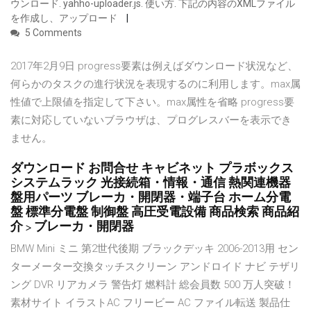
ウンロード. yahho-uploader.js. 使い方. 下記の内容のXMLファイル
を作成し、アップロード
5 Comments
2017年2月9日 progress要素は例えばダウンロード状況など、
何らかのタスクの進行状況を表現するのに利用します。max属
性値で上限値を指定して下さい。max属性を省略 progress要
素に対応していないブラウザは、プログレスバーを表示でき
ません。
ダウンロード お問合せ キャビネット プラボックス
システムラック 光接続箱・情報・通信 熱関連機器
盤用パーツ ブレーカ・開閉器・端子台 ホーム分電
盤 標準分電盤 制御盤 高圧受電設備 商品検索 商品紹
介 > ブレーカ・開閉器
BMW Mini ミニ 第2世代後期 ブラックデッキ 2006-2013用 セン
ターメーター交換タッチスクリーン アンドロイド ナビ テザリ
ング DVR リアカメラ 警告灯 燃料計 総会員数 500 万人突破！
素材サイト イラストAC フリービー AC ファイル転送 製品仕