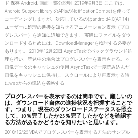
ド 保存 Android. 画面・部分説明 2019年9月3日 ここでは、
Android Support library のAPIsのNotificationCompatを使って
コーディングしますが、対応しているのはandroid4.0(API14）
ユーザーに処理の進捗を知らせるアニメーション表示（プロ
グレスバー）を通知に追加できます。 実際にファイルをダウ
ンロードするためには、DownloadManagerを検討する必要が
あります。 2010年12月20日 AsyncTaskでバックグラウンド処
理を行い、読込中の場合はプログレスバーを表示させる。 ○
画像データのキャッシュの使用 AsyncTaskで一度読み込んだ
画像をキャッシュに保持し、スクロールにより再表示する時
にwebからの読込を省略する
プログレスバーを表示するのは簡単です。難しいの
は、ダウンロード自体の進捗状況を把握することで
す。つまり、現在のダウンロードステータスを照会
して、10％完了したか25％完了したかなどを確認す
る方法があるかどうかを知りたいと思います。
2018/12/26 VBAでプログレスバーを表示する方法のサンプル