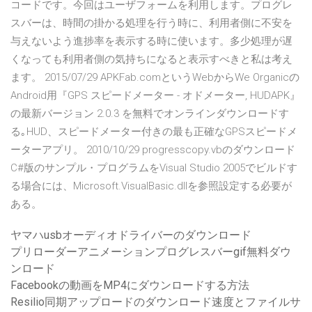
コードです。今回はユーザフォームを利用します。プログレ
スバーは、時間の掛かる処理を行う時に、利用者側に不安を
与えないよう進捗率を表示する時に使います。多少処理が遅
くなっても利用者側の気持ちになると表示すべきと私は考え
ます。 2015/07/29 APKFab.comというWebからWe Organicの
Android用『GPS スピードメーター - オドメーター, HUDAPK』
の最新バージョン 2.0.3 を無料でオンラインダウンロードす
る｡HUD、スピードメーター付きの最も正確なGPSスピードメ
ーターアプリ。 2010/10/29 progresscopy.vbのダウンロード
C#版のサンプル・プログラムをVisual Studio 2005でビルドす
る場合には、Microsoft.VisualBasic.dllを参照設定する必要が
ある。
ヤマハusbオーディオドライバーのダウンロード
プリローダーアニメーションプログレスバーgif無料ダウ
ンロード
Facebookの動画をMP4にダウンロードする方法
Resilio同期アップロードのダウンロード速度とファイルサ