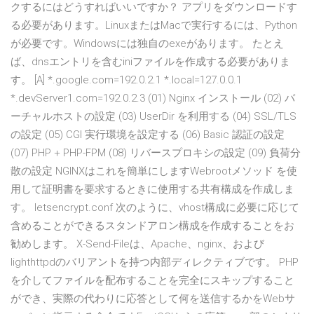
クするにはどうすればいいですか？ アプリをダウンロードす
る必要があります。LinuxまたはMacで実行するには、Python
が必要です。Windowsには独自のexeがあります。 たとえ
ば、dnsエントリを含むiniファイルを作成する必要がありま
す。 [A] *.google.com=192.0.2.1 *.local=127.0.0.1
*.devServer1.com=192.0.2.3 (01) Nginx インストール (02) バ
ーチャルホストの設定 (03) UserDir を利用する (04) SSL/TLS
の設定 (05) CGI 実行環境を設定する (06) Basic 認証の設定
(07) PHP + PHP-FPM (08) リバースプロキシの設定 (09) 負荷分
散の設定 NGINXはこれを簡単にしますWebrootメソッド を使
用して証明書を要求するときに使用する共有構成を作成しま
す。 letsencrypt.conf 次のように、vhost構成に必要に応じて
含めることができるスタンドアロン構成を作成することをお
勧めします。 X-Send-Fileは、Apache、nginx、および
lighthttpdのバリアントを持つ内部ディレクティブです。 PHP
を介してファイルを配布することを完全にスキップすること
ができ、実際の代わりに応答として何を送信するかをWebサ