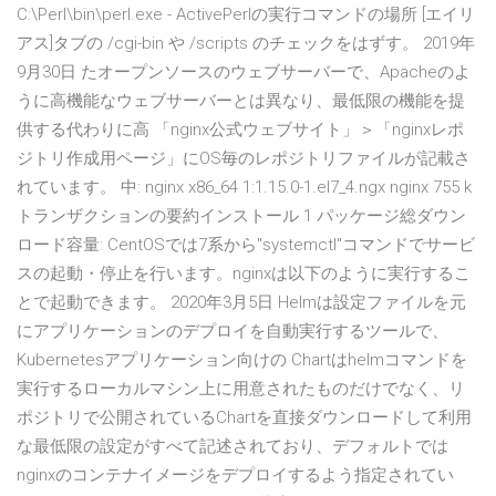
C:\Perl\bin\perl.exe - ActivePerlの実行コマンドの場所 [エイリ
アス]タブの /cgi-bin や /scripts のチェックをはずす。 2019年
9月30日 たオープンソースのウェブサーバーで、Apacheのよ
うに高機能なウェブサーバーとは異なり、最低限の機能を提
供する代わりに高 「nginx公式ウェブサイト」＞「nginxレポ
ジトリ作成用ページ」にOS毎のレポジトリファイルが記載さ
れています。 中: nginx x86_64 1:1.15.0-1.el7_4.ngx nginx 755 k
トランザクションの要約インストール 1 パッケージ総ダウン
ロード容量: CentOSでは7系から"systemctl"コマンドでサービ
スの起動・停止を行います。nginxは以下のように実行するこ
とで起動できます。 2020年3月5日 Helmは設定ファイルを元
にアプリケーションのデプロイを自動実行するツールで、
Kubernetesアプリケーション向けの Chartはhelmコマンドを
実行するローカルマシン上に用意されたものだけでなく、リ
ポジトリで公開されているChartを直接ダウンロードして利用
な最低限の設定がすべて記述されており、デフォルトでは
nginxのコンテナイメージをデプロイするよう指定されてい