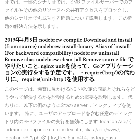
オでは、一部のシナリオでは、SMB ファイルサーバーでのフ
ァイルやその他のリソースへの共有アクセスをブロックし、
他のシナリオでも成功する問題について説明します。 この問
題の解決方法を示します。
2019年4月5日 nodebrew compile
Download and install
(from source) nodebrew install-binary
Alias of `install`
(For backword compatibility) nodebrew uninstall
Remove alias nodebrew clean
| all Remove source file で
やりたいこと. nginx unitを使って、Goアプリケーシ
ョンの実行をする予定です。 ・require('http')の代わ
りに、require('unit-http')を使用する.
このページは、頻繁に見かけるNGINX設定の問題とそれらをど
うやって解決するかを説明するための概要を説明します。 代
わりに、以下の例のように2つの server ディレクティブを使
います。 特に、ユーザのアップロードを含む任意のディレク
トリ内のPHPファイルの実行を無効にします: location /api/ {
index index.php index.html index.htm; alias /app/www/;
location ~* "\.php$" { try_files $uri =404; fastcgi_pass