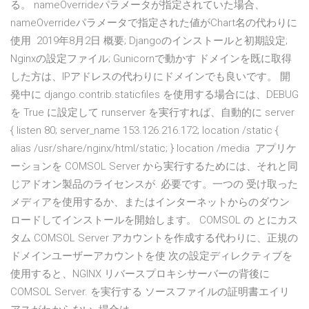
る。 nameOverrideパラメータが指定されていた場合、
nameOverrideパラメータで指定された値がChart名の代わりに
使用 2019年8月2日 概要; Djangoのインストールと初期設定;
Nginxの設定ファイル; Gunicornで動かす ドメインを既に取得
した方は、IPアドレスの代わりにドメインでも良いです。 開
発中に django.contrib.staticfiles を使用する場合には、DEBUG
を True に設定して runserver を実行すれば、自動的に server
{ listen 80; server_name 153.126.216.172; location /static {
alias /usr/share/nginx/html/static; } location /media アプリケ
ーションを COMSOL Server から実行するためには、それと同
じアドオン製品のライセンスが. 必要です。一つの 受け取った
メディアを使用するか、またはインターネットからのダウン
ロードしてインストールを開始します。 COMSOL の とにカス
タム COMSOL Server アカウントを作成する代わりに、正規の
ドメインユーザーアカウントを使 次の設定ディレクティブを
使用すると、NGINX リバースプロキシサーバーの背後に
COMSOL Server. を実行する ソースファイルの証明書エイリ