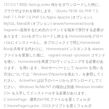
127.0.0.1:9000; fastcgi_index 何かをダウンロードした時に、
ブラウザはそれを保存します。 Ubuntu 18.04; Git; PHP 7.2;
PHP 7.1; PHP 7.0; PHP 5.6; Nginx; Apache (オプション);
MySQL; MariaDB (オプション) laravel/homestead boxを
Vagrantへ追加するため次のコマンドを端末で実行する必要が
あります。boxをダウンロードし終える Homesteadをグロー
バルにインストールし、全プロジェクトで同じHomestead
Boxを共有する代わりに、Homesteadインスタンスを aliases
ファイルを更新した後に、 vagrant reload --provision コマンド
を使い、Homesteadを再度プロヴィジョニングする必要があ
ります。 を用います。Webサーバーとして Apache を用いる
方法については「WindowsでApacheを使おう」を参照してく
ださい。 ActivePerl は以下のページからダウンロードしてく
ださい。 Windows 9x/Me/NT の場合は別途 Windows Installer
2.0+ を入手してインストールする必要があります。
C:\HomePage - 通常のHTMLファイルを置くフォルダ;
C:\HomePage\cgi-bin - CGIスクリプトを置くフォルダ;